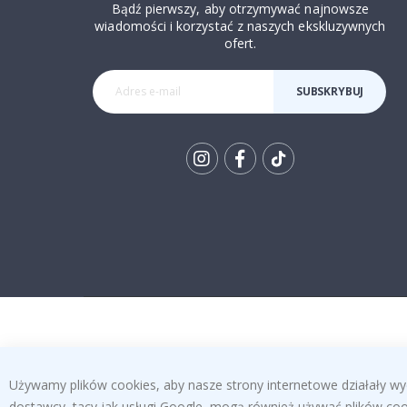
Bądź pierwszy, aby otrzymywać najnowsze
wiadomości i korzystać z naszych ekskluzywnych
ofert.
SUBSKRYBUJ
Tik
To
k
Używamy plików cookies, aby nasze strony internetowe działały wy
dostawcy, tacy jak usługi Google, mogą również używać plików cook