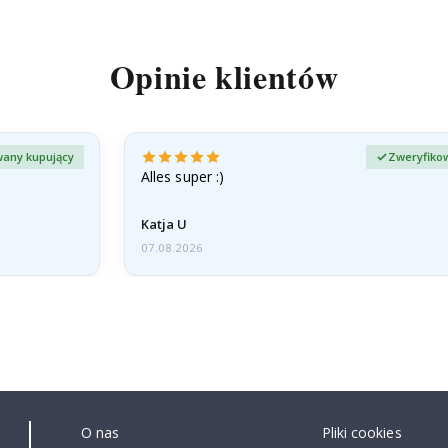
Opinie klientów
any kupujący
Zweryfiko
Alles super :)
Katja U
07.08.2026
O nas
Pliki cookies