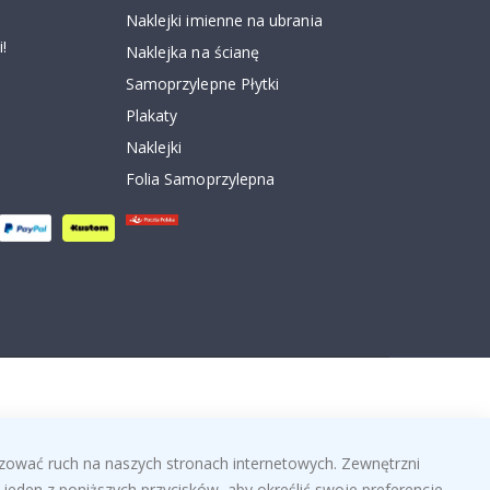
Naklejki imienne na ubrania
!
Naklejka na ścianę
Samoprzylepne Płytki
Plakaty
Naklejki
Folia Samoprzylepna
izować ruch na naszych stronach internetowych. Zewnętrzni
jeden z poniższych przycisków, aby określić swoje preferencje