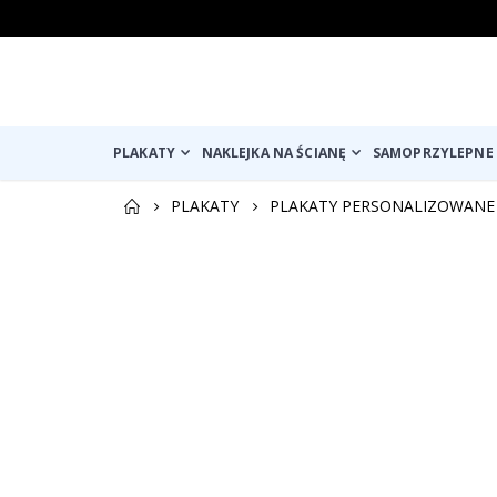
PLAKATY
NAKLEJKA NA ŚCIANĘ
SAMOPRZYLEPNE 
PLAKATY
PLAKATY PERSONALIZOWANE
Przejdź
Przejdź
na
na
koniec
początek
galerii
galerii