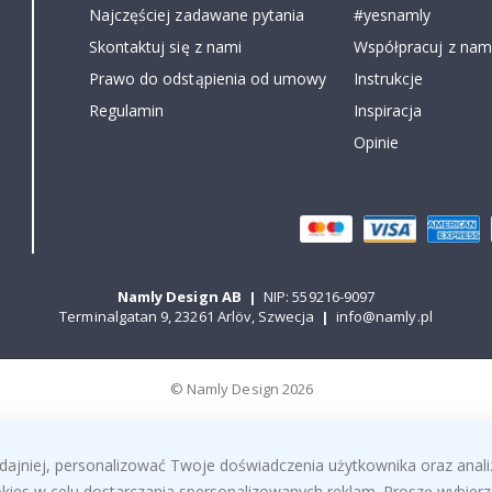
Najczęściej zadawane pytania
#yesnamly
Skontaktuj się z nami
Współpracuj z nami
Prawo do odstąpienia od umowy
Instrukcje
Regulamin
Inspiracja
Opinie
Namly Design AB
|
NIP: 559216-9097
Terminalgatan 9, 23261 Arlöv, Szwecja
|
info@namly.pl
© Namly Design 2026
dajniej, personalizować Twoje doświadczenia użytkownika oraz anal
ies w celu dostarczania spersonalizowanych reklam. Proszę wybierz 