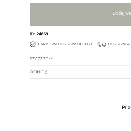
Dodaj wię
ID
24869
DARMOWA DOSTAWA OD 99 ZŁ
DOSTAWA 4-7
SZCZEGÓŁY
OPINIE
(
)
Pra