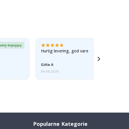
wany kupujący
Zweryfiko
Hurtig levering, god vare
Gitte A
06.08.2026
Popularne Kategorie