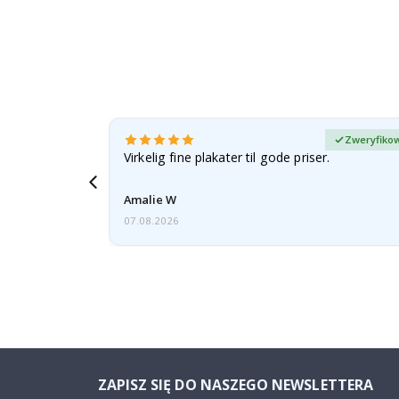
any kupujący
Zweryfikow
esenter.
Virkelig fine plakater til gode priser.
 och kommer
Amalie W
07.08.2026
ZAPISZ SIĘ DO NASZEGO NEWSLETTERA