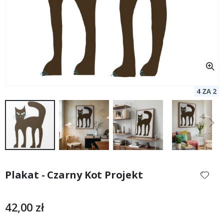
Przejdź
na
Plakat - Czarny Kot Projekt
początek
galerii
42,00 zł