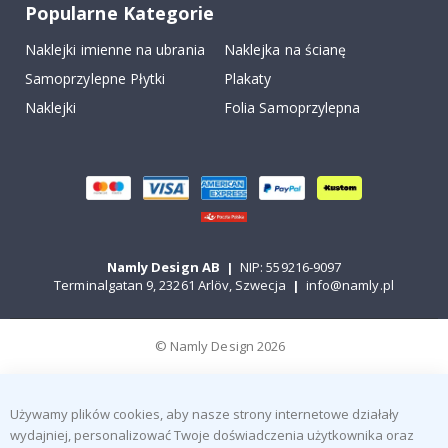
Popularne Kategorie
Naklejki imienne na ubrania
Naklejka na ścianę
Samoprzylepne Płytki
Plakaty
Naklejki
Folia Samoprzylepna
Namly Design AB
|
NIP: 559216-9097
Terminalgatan 9, 23261 Arlöv, Szwecja
|
info@namly.pl
© Namly Design 2026
Używamy plików cookies, aby nasze strony internetowe działały
wydajniej, personalizować Twoje doświadczenia użytkownika oraz