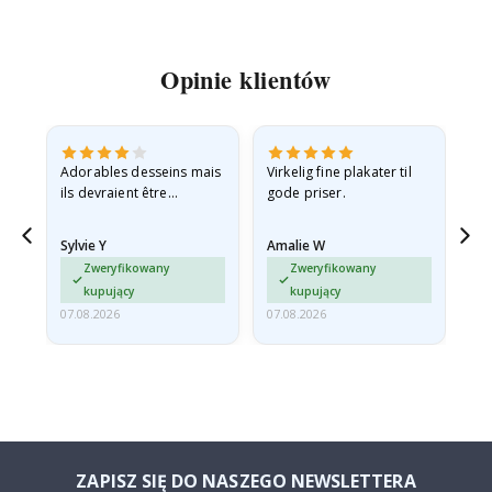
Opinie klientów
Adorables desseins mais
Virkelig fine plakater til
All
ils devraient être
gode priser.
expédiés à plat dans une
enveloppe rigide car ils
Sylvie Y
Amalie W
Ka
sont arrivés roulés et un…
Zweryfikowany
Zweryfikowany
kupujący
kupujący
07.08.2026
07.08.2026
07.
ZAPISZ SIĘ DO NASZEGO NEWSLETTERA