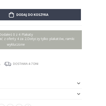
DODAJ DO KOSZYKA
Dodałeś 0 z 4 Plakaty
ć z oferty 4 za 2.Dotyczy tylko plakatów, ramki
wykluczone
Ł
DOSTAWA 4-7 DNI
I