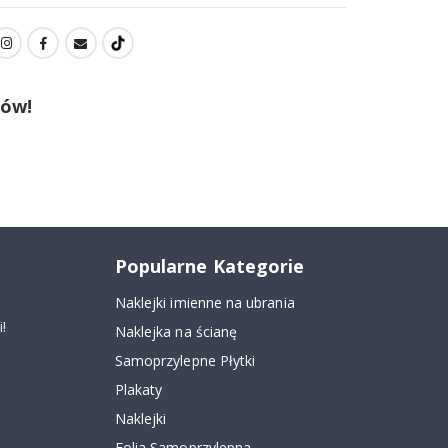
tów!
Popularne Kategorie
Naklejki imienne na ubrania
!
Naklejka na ścianę
Samoprzylepne Płytki
Plakaty
Naklejki
Folia Samoprzylepna