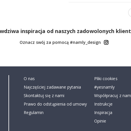
wdziwa inspiracja od naszych zadowolonych klien
Oznacz swój za pomocą #namly_design
O nas
Pliki cookies
Najczęściej zadawane pytania
#yesnamly
Skontaktuj się z nami
Współpracuj z nami
Prawo do odstąpienia od umowy
Instrukcje
Regulamin
Inspiracja
Opinie