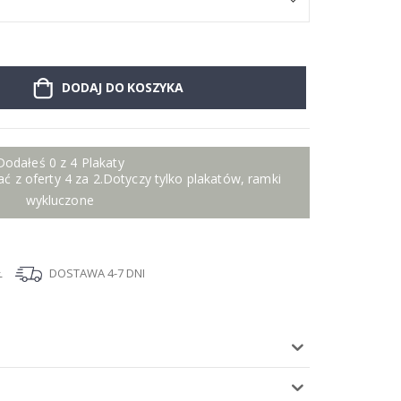
DODAJ DO KOSZYKA
Dodałeś 0 z 4 Plakaty
ć z oferty 4 za 2.Dotyczy tylko plakatów, ramki
wykluczone
Ł
DOSTAWA 4-7 DNI
I