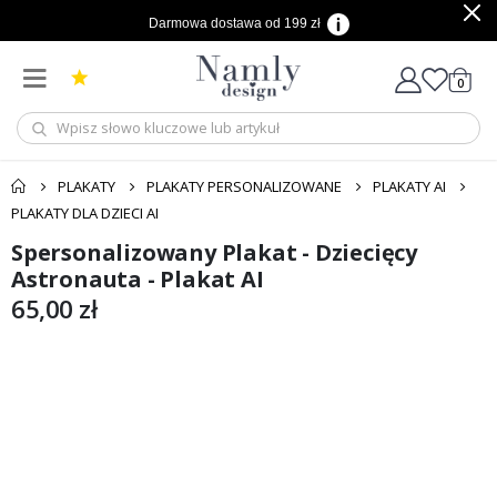
Darmowa dostawa od 199 zł
produ
0
Cart
PLAKATY
PLAKATY PERSONALIZOWANE
PLAKATY AI
PLAKATY DLA DZIECI AI
Spersonalizowany Plakat - Dziecięcy
Przejdź
Przejdź
na
na
Astronauta - Plakat AI
koniec
początek
65,00 zł
galerii
galerii