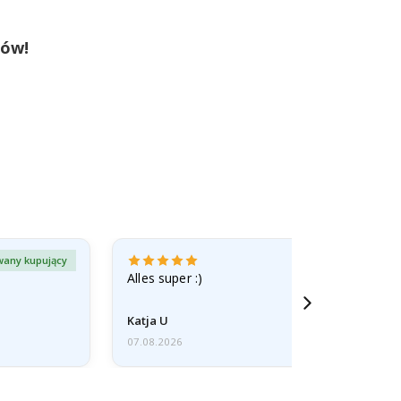
tów!
wany kupujący
Zweryfiko
Alles super :)
Katja U
07.08.2026