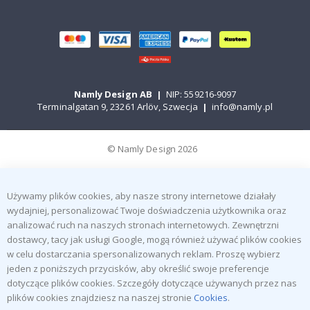
Namly Design AB
|
NIP: 559216-9097
Terminalgatan 9, 23261 Arlöv, Szwecja
|
info@namly.pl
© Namly Design 2026
Używamy plików cookies, aby nasze strony internetowe działały
wydajniej, personalizować Twoje doświadczenia użytkownika oraz
analizować ruch na naszych stronach internetowych. Zewnętrzni
dostawcy, tacy jak usługi Google, mogą również używać plików cookies
w celu dostarczania spersonalizowanych reklam. Proszę wybierz
jeden z poniższych przycisków, aby określić swoje preferencje
dotyczące plików cookies. Szczegóły dotyczące używanych przez nas
plików cookies znajdziesz na naszej stronie
Cookies
.