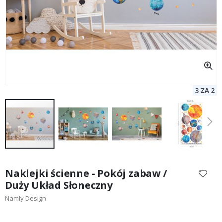
Przejdź
na
Naklejki ścienne - Pokój zabaw /
początek
Duży Układ Słoneczny
galerii
Namly Design