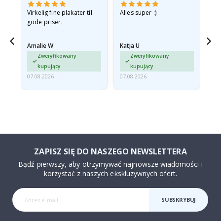
v
Virkelig fine plakater til
Alles super :)
Hu
gode priser.
Amalie W
Katja U
Gi
jd
Zweryfikowany
Zweryfikowany
ma…
kupujący
kupujący
07.08.2026
07.08.2026
06.
ZAPISZ SIĘ DO NASZEGO NEWSLETTERA
Bądź pierwszy, aby otrzymywać najnowsze wiadomości i
korzystać z naszych ekskluzywnych ofert.
SUBSKRYBUJ