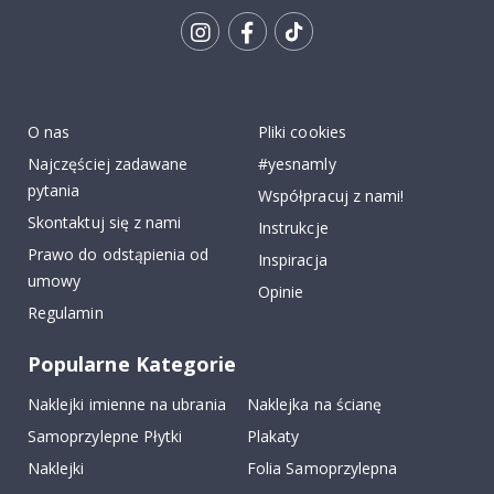
Tik
To
k
O nas
Pliki cookies
Najczęściej zadawane
#yesnamly
pytania
Współpracuj z nami!
Skontaktuj się z nami
Instrukcje
Prawo do odstąpienia od
Inspiracja
umowy
Opinie
Regulamin
Popularne Kategorie
Naklejki imienne na ubrania
Naklejka na ścianę
Samoprzylepne Płytki
Plakaty
Naklejki
Folia Samoprzylepna