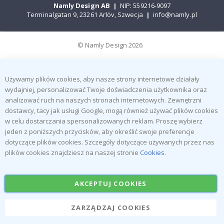
Namly Design AB
|
NIP: 559216-9097
Terminalgatan 9, 23261 Arlöv, Szwecja
|
info@namly.pl
© Namly Design 2026
Używamy plików cookies, aby nasze strony internetowe działały
wydajniej, personalizować Twoje doświadczenia użytkownika oraz
analizować ruch na naszych stronach internetowych. Zewnętrzni
dostawcy, tacy jak usługi Google, mogą również używać plików cookies
w celu dostarczania spersonalizowanych reklam. Proszę wybierz
jeden z poniższych przycisków, aby określić swoje preferencje
dotyczące plików cookies. Szczegóły dotyczące używanych przez nas
plików cookies znajdziesz na naszej stronie
Cookies
.
AKCEPTUJ COOKIES
ZARZĄDZAJ COOKIES