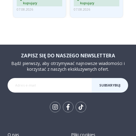
kupujący
kupujący
07.08.2026
07.08.2026
06.
ZAPISZ SIĘ DO NASZEGO NEWSLETTERA
Bądź pierwszy, aby otrzymywać najnowsze wiadomości i
korzystać z naszych ekskluzywnych ofert.
SUBSKRYBUJ
Tik
To
k
O nas
Pliki cookies