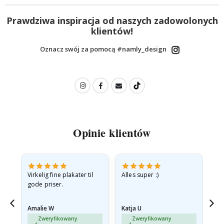
Prawdziwa inspiracja od naszych zadowolonych
klientów!
Oznacz swój za pomocą #namly_design
Opinie klientów
v
Virkelig fine plakater til
Alles super :)
Hu
gode priser.
Amalie W
Katja U
Gi
jd
Zweryfikowany
Zweryfikowany
ma…