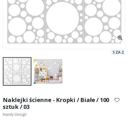
Przejdź
na
Naklejki ścienne - Kropki / Białe / 100
początek
sztuk / 03
galerii
Namly Design