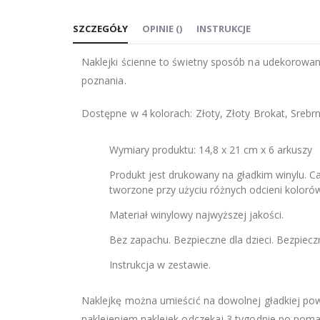
na
SZCZEGÓŁY
OPINIE
(
)
INSTRUKCJE
początek
galerii
Naklejki ścienne to świetny sposób na udekorowani
poznania.
Dostępne w 4 kolorach: Złoty, Złoty Brokat, Srebr
Wymiary produktu: 14,8 x 21 cm x 6 arkuszy
Produkt jest drukowany na gładkim winylu. C
tworzone przy użyciu różnych odcieni kolorów
Materiał winylowy najwyższej jakości.
Bez zapachu. Bezpieczne dla dzieci. Bezpiec
Instrukcja w zestawie.
Naklejkę można umieścić na dowolnej gładkiej powier
naklejeniem naklejek odczekaj 3 tygodnie po poma