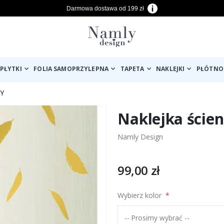
Darmowa dostawa od 199 zł
PŁYTKI
FOLIA SAMOPRZYLEPNA
TAPETA
NAKLEJKI
PŁÓTNO
Y
Naklejka ścien
Namly Design
99,00 zł
Wybierz kolor