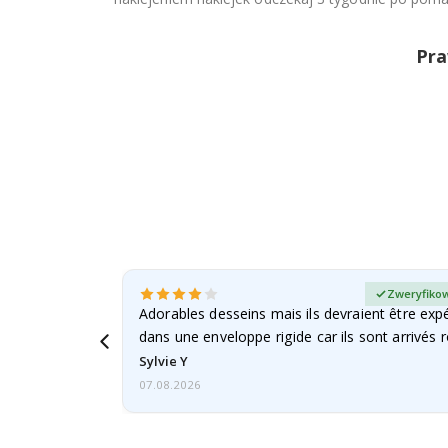
Pra
any kupujący
Zweryfikow
Adorables desseins mais ils devraient être expé
dans une enveloppe rigide car ils sont arrivés 
Sylvie Y
07.08.2026