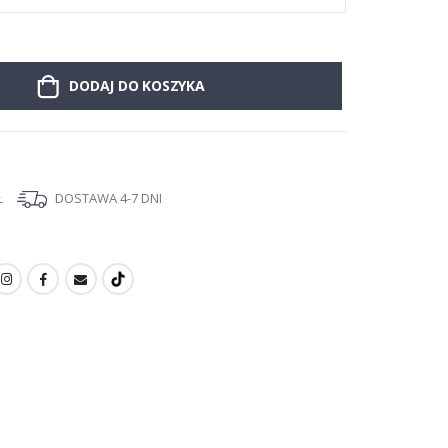
DODAJ DO KOSZYKA
Ł
DOSTAWA 4-7 DNI
I