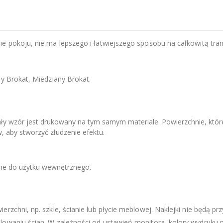
e pokoju, nie ma lepszego i łatwiejszego sposobu na całkowitą tran
ny Brokat, Miedziany Brokat.
ały wzór jest drukowany na tym samym materiale. Powierzchnie, któr
, aby stworzyć złudzenie efektu.
zne do użytku wewnętrznego.
zchni, np. szkle, ścianie lub płycie meblowej. Naklejki nie będą prz
lowaniu ścian. W zależności od ustawień monitora, kolory wydruku m