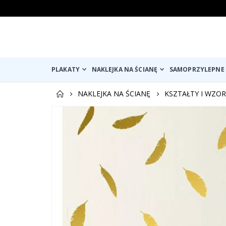
PLAKATY
NAKLEJKA NA ŚCIANĘ
SAMOPRZYLEPNE 
NAKLEJKA NA ŚCIANĘ
KSZTAŁTY I WZOR
Przejdź
na
koniec
galerii