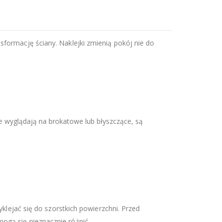
sformację ściany. Naklejki zmienią pokój nie do
e wyglądają na brokatowe lub błyszczące, są
yklejać się do szorstkich powierzchni. Przed
ogą się nieznacznie różnić.