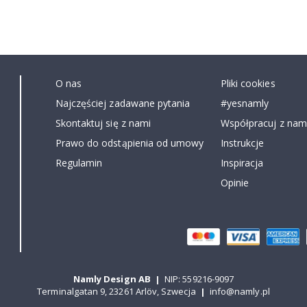
O nas
Pliki cookies
Najczęściej zadawane pytania
#yesnamly
Skontaktuj się z nami
Współpracuj z nami
Prawo do odstąpienia od umowy
Instrukcje
Regulamin
Inspiracja
Opinie
Namly Design AB
|
NIP: 559216-9097
Terminalgatan 9, 23261 Arlöv, Szwecja
|
info@namly.pl