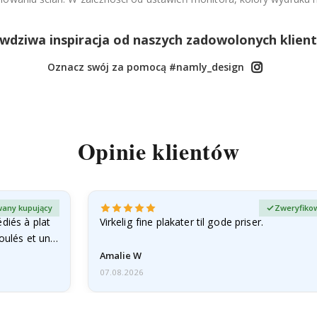
wdziwa inspiracja od naszych zadowolonych klien
Oznacz swój za pomocą #namly_design
Opinie klientów
any kupujący
Zweryfiko
diés à plat
Virkelig fine plakater til gode priser.
roulés et un…
Amalie W
07.08.2026