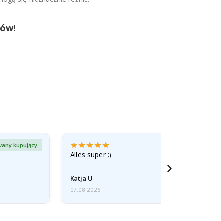
tów!
wany kupujący
Zweryfiko
Alles super :)
Katja U
07.08.2026