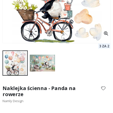
Przejdź
na
Naklejka ścienna - Panda na
początek
rowerze
galerii
Namly Design