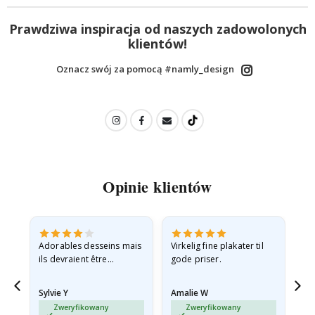
Prawdziwa inspiracja od naszych zadowolonych
klientów!
Oznacz swój za pomocą #namly_design
Opinie klientów
Adorables desseins mais
Virkelig fine plakater til
All
ils devraient être
gode priser.
expédiés à plat dans une
enveloppe rigide car ils
Sylvie Y
Amalie W
Ka
sont arrivés roulés et un…
Zweryfikowany
Zweryfikowany