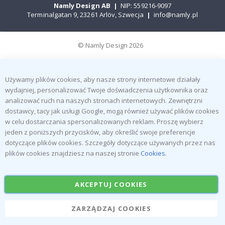
Namly Design AB
|
NIP: 559216-9097
Terminalgatan 9, 23261 Arlöv, Szwecja
|
info@namly.pl
© Namly Design 2026
Używamy plików cookies, aby nasze strony internetowe działały
wydajniej, personalizować Twoje doświadczenia użytkownika oraz
analizować ruch na naszych stronach internetowych. Zewnętrzni
dostawcy, tacy jak usługi Google, mogą również używać plików cookies
w celu dostarczania spersonalizowanych reklam. Proszę wybierz
jeden z poniższych przycisków, aby określić swoje preferencje
dotyczące plików cookies. Szczegóły dotyczące używanych przez nas
plików cookies znajdziesz na naszej stronie
Cookies
.
AKCEPTUJ COOKIES
ZARZĄDZAJ COOKIES