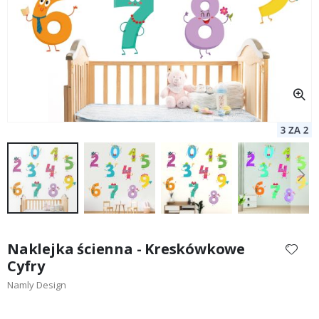
Przejdź
na
Naklejka ścienna - Kreskówkowe
początek
Cyfry
galerii
Namly Design