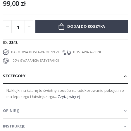
99,00 zł
DODAJ DO KOSZYKA
ID
2848
DARMOWA DOSTAWA OD 99 ZŁ
DOSTAWA 4-7 DNI
100% GWARANCJA SATYSFAKCJI
SZCZEGÓŁY
Naklejki na ścianę to świetny sposób na udekorowanie pokoju, nie
ma lepszego i łatwiejszego...
Czytaj więcej
OPINIE
(
)
INSTRUKCJE