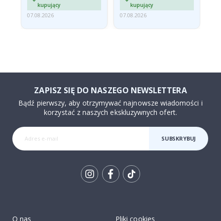
kupujący
kupujący
07.08.2026
07.08.2026
07.
ZAPISZ SIĘ DO NASZEGO NEWSLETTERA
Bądź pierwszy, aby otrzymywać najnowsze wiadomości i
korzystać z naszych ekskluzywnych ofert.
SUBSKRYBUJ
Tik
To
k
O nas
Pliki cookies