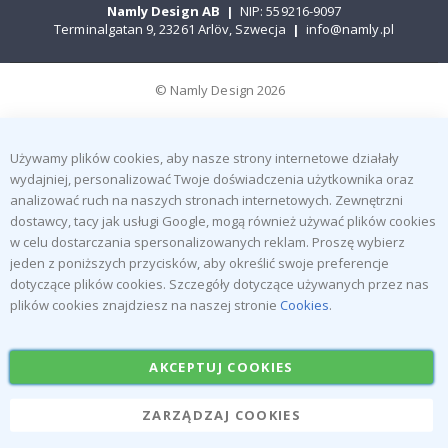
Namly Design AB
|
NIP: 559216-9097
Terminalgatan 9, 23261 Arlöv, Szwecja
|
info@namly.pl
© Namly Design 2026
Używamy plików cookies, aby nasze strony internetowe działały
wydajniej, personalizować Twoje doświadczenia użytkownika oraz
analizować ruch na naszych stronach internetowych. Zewnętrzni
dostawcy, tacy jak usługi Google, mogą również używać plików cookies
w celu dostarczania spersonalizowanych reklam. Proszę wybierz
jeden z poniższych przycisków, aby określić swoje preferencje
dotyczące plików cookies. Szczegóły dotyczące używanych przez nas
plików cookies znajdziesz na naszej stronie
Cookies
.
AKCEPTUJ COOKIES
ZARZĄDZAJ COOKIES