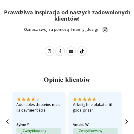
Prawdziwa inspiracja od naszych zadowolonych
klientów!
Oznacz swój za pomocą #namly_design
Opinie klientów
Adorables desseins mais
Virkelig fine plakater til
All
ils devraient être
gode priser.
expédiés à plat dans une
enveloppe rigide car ils
Sylvie Y
Amalie W
Ka
sont arrivés roulés et un…
Zweryfikowany
Zweryfikowany