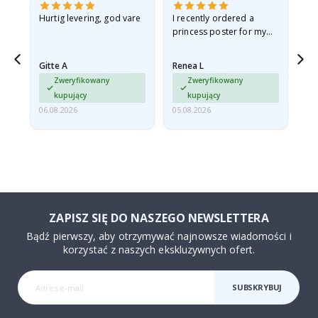
as
Hurtig levering, god vare
I recently ordered a
Je 
princess poster for my
ph
ppy
granddaughter. The
cad
poster came slightly
ra
Gitte A
Renea L
Sa
damaged from shipping.
Zweryfikowany
Zweryfikowany
I emailed…
kupujący
kupujący
06.08.2026
05.08.2026
05.
ZAPISZ SIĘ DO NASZEGO NEWSLETTERA
Bądź pierwszy, aby otrzymywać najnowsze wiadomości i
korzystać z naszych ekskluzywnych ofert.
SUBSKRYBUJ