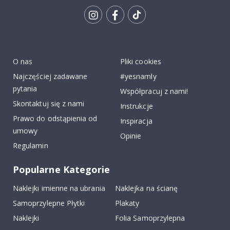
Tik
To
k
O nas
Pliki cookies
Najczęściej zadawane
#yesnamly
pytania
Współpracuj z nami!
Skontaktuj się z nami
Instrukcje
Prawo do odstąpienia od
Inspiracja
umowy
Opinie
Regulamin
Popularne Kategorie
Naklejki imienne na ubrania
Naklejka na ścianę
Samoprzylepne Płytki
Plakaty
Naklejki
Folia Samoprzylepna