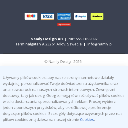
Namly Design AB
|
NIP: 559216-9097
Terminalgatan 9, 23261 Arlöv, Szwecja
|
info@namly.pl
© Namly Design 2026
Używamy plików cookies, aby nasze strony internetowe działały
wydajniej, personalizować Twoje doświadczenia użytkownika oraz
analizować ruch na naszych stronach internetowych. Zewnętrzni
dostawcy, tacy jak usługi Google, mogą również używać plików cookies
w celu dostarczania spersonalizowanych reklam. Proszę wybierz
jeden z poniższych przycisków, aby określić swoje preferencje
dotyczące plików cookies. Szczegóły dotyczące używanych przez nas
plików cookies znajdziesz na naszej stronie
Cookies
.