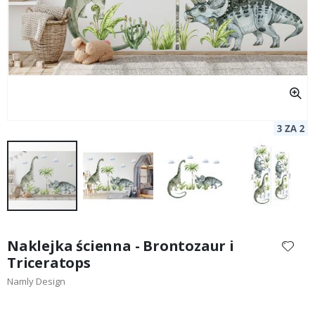
Przejdź
na
Naklejka ścienna - Brontozaur i
początek
Triceratops
galerii
Namly Design