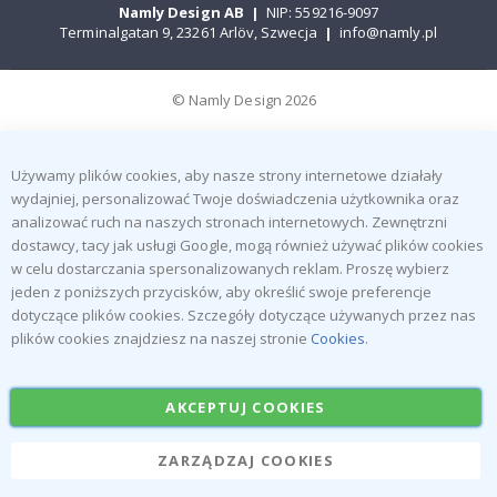
Namly Design AB
|
NIP: 559216-9097
Terminalgatan 9, 23261 Arlöv, Szwecja
|
info@namly.pl
© Namly Design 2026
Używamy plików cookies, aby nasze strony internetowe działały
wydajniej, personalizować Twoje doświadczenia użytkownika oraz
analizować ruch na naszych stronach internetowych. Zewnętrzni
dostawcy, tacy jak usługi Google, mogą również używać plików cookies
w celu dostarczania spersonalizowanych reklam. Proszę wybierz
jeden z poniższych przycisków, aby określić swoje preferencje
dotyczące plików cookies. Szczegóły dotyczące używanych przez nas
plików cookies znajdziesz na naszej stronie
Cookies
.
AKCEPTUJ COOKIES
ZARZĄDZAJ COOKIES