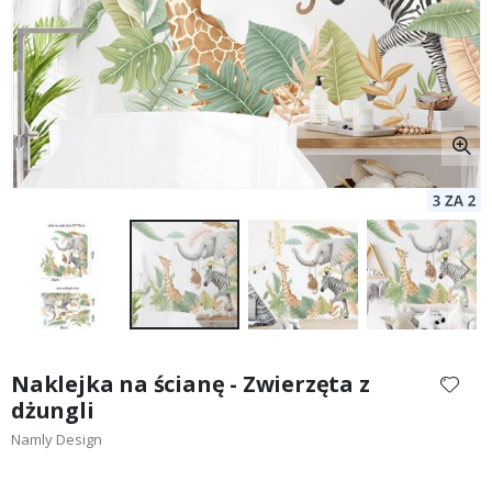
Przejdź
na
Naklejka na ścianę - Zwierzęta z
początek
dżungli
galerii
Namly Design