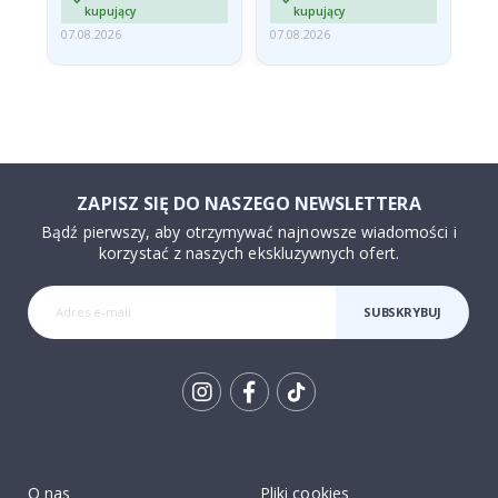
kupujący
kupujący
07.08.2026
07.08.2026
07.
ZAPISZ SIĘ DO NASZEGO NEWSLETTERA
Bądź pierwszy, aby otrzymywać najnowsze wiadomości i
korzystać z naszych ekskluzywnych ofert.
SUBSKRYBUJ
Tik
To
k
O nas
Pliki cookies