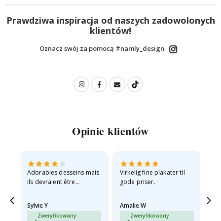
Prawdziwa inspiracja od naszych zadowolonych
klientów!
Oznacz swój za pomocą #namly_design
Opinie klientów
Adorables desseins mais
Virkelig fine plakater til
All
ils devraient être
gode priser.
expédiés à plat dans une
enveloppe rigide car ils
Sylvie Y
Amalie W
Ka
sont arrivés roulés et un…
Zweryfikowany
Zweryfikowany