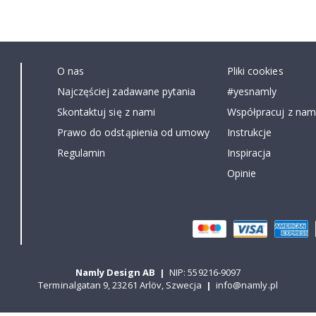
O nas
Pliki cookies
Najczęściej zadawane pytania
#yesnamly
Skontaktuj się z nami
Współpracuj z nami
Prawo do odstąpienia od umowy
Instrukcje
Regulamin
Inspiracja
Opinie
Namly Design AB
|
NIP: 559216-9097
Terminalgatan 9, 23261 Arlöv, Szwecja
|
info@namly.pl