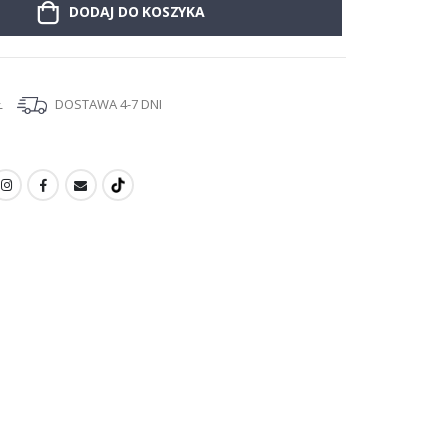
DODAJ DO KOSZYKA
Ł
DOSTAWA 4-7 DNI
I