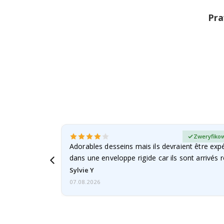
Pra
any kupujący
Zweryfikow
Adorables desseins mais ils devraient être expé
dans une enveloppe rigide car ils sont arrivés 
Sylvie Y
07.08.2026