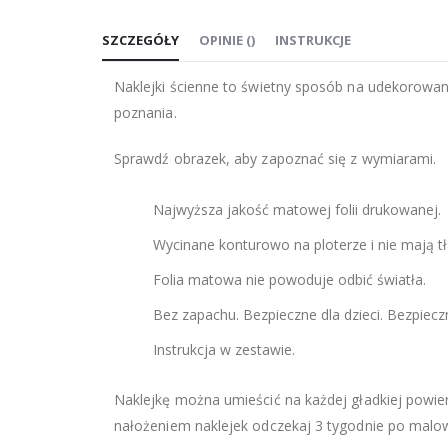
na
SZCZEGÓŁY
OPINIE
(
)
INSTRUKCJE
początek
galerii
Naklejki ścienne to świetny sposób na udekorowani
poznania.
Sprawdź obrazek, aby zapoznać się z wymiarami.
Najwyższa jakość matowej folii drukowanej.
Wycinane konturowo na ploterze i nie mają tł
Folia matowa nie powoduje odbić światła.
Bez zapachu. Bezpieczne dla dzieci. Bezpiec
Instrukcja w zestawie.
Naklejkę można umieścić na każdej gładkiej powierz
nałożeniem naklejek odczekaj 3 tygodnie po malow