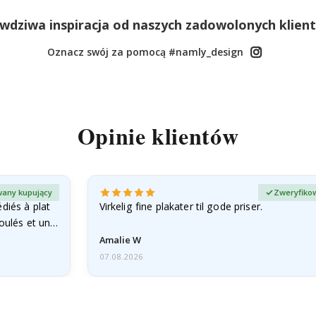
wdziwa inspiracja od naszych zadowolonych klien
Oznacz swój za pomocą #namly_design
Opinie klientów
any kupujący
Zweryfiko
diés à plat
Virkelig fine plakater til gode priser.
roulés et un…
Amalie W
07.08.2026