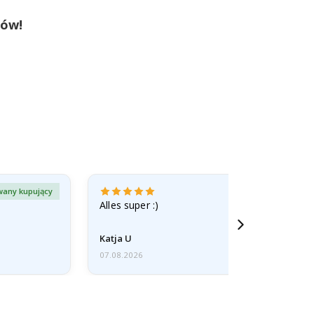
tów!
wany kupujący
Zweryfiko
Alles super :)
Katja U
07.08.2026