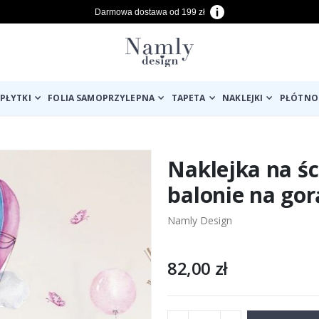
Darmowa dostawa od 199 zł
PŁYTKI
FOLIA SAMOPRZYLEPNA
TAPETA
NAKLEJKI
PŁÓTNO
Naklejka na śc
balonie na gor
Namly Design
82,00 zł