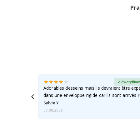
Pra
any kupujący
Zweryfikow
Adorables desseins mais ils devraient être expé
dans une enveloppe rigide car ils sont arrivés 
Sylvie Y
07.08.2026