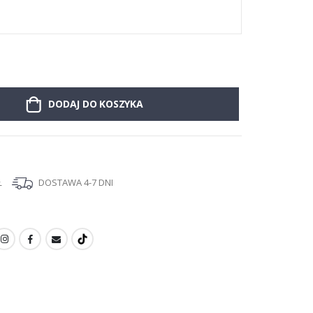
DODAJ DO KOSZYKA
Ł
DOSTAWA 4-7 DNI
I