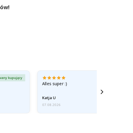
tów!
wany kupujący
Zweryfiko
Alles super :)
Katja U
07.08.2026