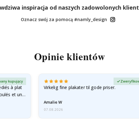
wdziwa inspiracja od naszych zadowolonych klien
Oznacz swój za pomocą #namly_design
Opinie klientów
any kupujący
Zweryfiko
diés à plat
Virkelig fine plakater til gode priser.
roulés et un…
Amalie W
07.08.2026