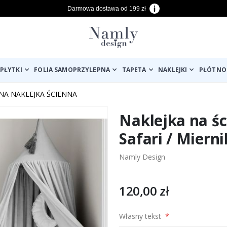
Darmowa dostawa od 199 zł
PŁYTKI
FOLIA SAMOPRZYLEPNA
TAPETA
NAKLEJKI
PŁÓTNO
A NAKLEJKA ŚCIENNA
Naklejka na śc
Safari / Miern
Namly Design
120,00 zł
Własny tekst