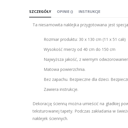
na
SZCZEGÓŁY
OPINIE
(
)
INSTRUKCJE
początek
galerii
Ta niesamowita naklejka przygotowana jest specjal
Rozmiar produktu: 30 x 130 cm (11 х 51 cali)
Wysokość mierzy od 40 cm do 150 cm
Najwyższa jakość, z wiernym odwzorowanie
Matowa powierzchnia.
Bez zapachu. Bezpieczne dla dzieci. Bezpiec
Zawiera instrukcje.
Dekorację ścienną można umieścić na gładkiej powier
teksturowanej tapety. Podczas zakładania w świ
naklejek ściennych.