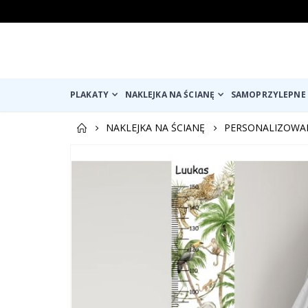
PLAKATY
NAKLEJKA NA ŚCIANĘ
SAMOPRZYLEPNE 
NAKLEJKA NA ŚCIANĘ
PERSONALIZOWAN
Przejdź
na
koniec
galerii