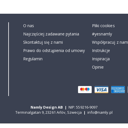
O nas
Pliki cookies
Najczęściej zadawane pytania
#yesnamly
Skontaktuj się z nami
Współpracuj z nami
Prawo do odstąpienia od umowy
Instrukcje
Regulamin
Inspiracja
Opinie
Namly Design AB
|
NIP: 559216-9097
Terminalgatan 9, 23261 Arlöv, Szwecja
|
info@namly.pl