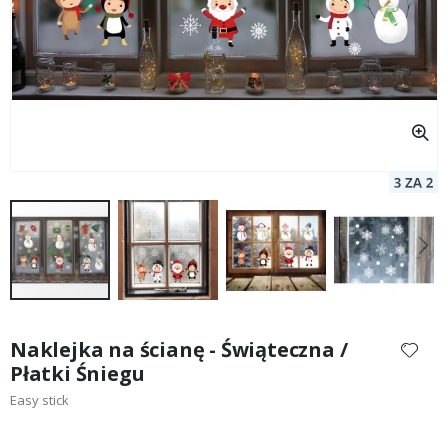
Przejdź
na
Naklejka na ścianę - Świąteczna /
początek
Płatki Śniegu
galerii
Easy stick