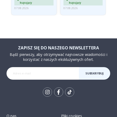
kupujący
kupujący
07.08.2026
07.08.2026
07.
ZAPISZ SIĘ DO NASZEGO NEWSLETTERA
Bądź pierwszy, aby otrzymywać najnowsze wiadomości i
korzystać z naszych ekskluzywnych ofert.
SUBSKRYBUJ
Tik
To
k
O nas
Pliki cookies