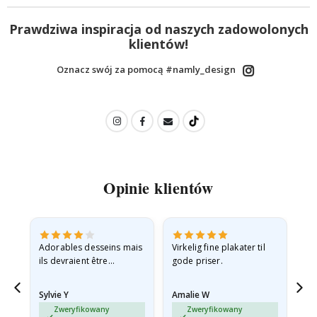
Prawdziwa inspiracja od naszych zadowolonych
klientów!
Oznacz swój za pomocą #namly_design
Opinie klientów
Adorables desseins mais
Virkelig fine plakater til
All
ils devraient être
gode priser.
expédiés à plat dans une
enveloppe rigide car ils
Sylvie Y
Amalie W
Ka
sont arrivés roulés et un…
Zweryfikowany
Zweryfikowany