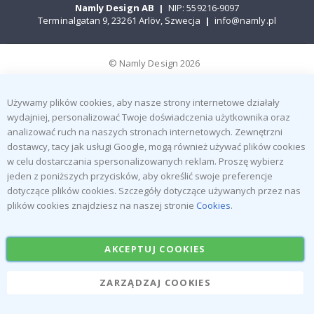
Namly Design AB
|
NIP: 559216-9097
Terminalgatan 9, 23261 Arlöv, Szwecja
|
info@namly.pl
© Namly Design 2026
Używamy plików cookies, aby nasze strony internetowe działały
wydajniej, personalizować Twoje doświadczenia użytkownika oraz
analizować ruch na naszych stronach internetowych. Zewnętrzni
dostawcy, tacy jak usługi Google, mogą również używać plików cookies
w celu dostarczania spersonalizowanych reklam. Proszę wybierz
jeden z poniższych przycisków, aby określić swoje preferencje
dotyczące plików cookies. Szczegóły dotyczące używanych przez nas
plików cookies znajdziesz na naszej stronie
Cookies
.
AKCEPTUJ COOKIES
ZARZĄDZAJ COOKIES