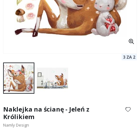
Przejdź
na
Naklejka na ścianę - Jeleń z
początek
Królikiem
galerii
Namly Design