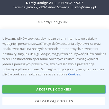
Namly Design AB
|
NIP: 559216-9097
Terminalgatan 9, 23261 Arlöv, Szwecja
|
info@namly.pl
© Namly Design 2026
Używamy plików cookies, aby nasze strony internetowe działały
wydajniej, personalizować Twoje doświadczenia użytkownika oraz
analizować ruch na naszych stronach internetowych. Zewnętrzni
dostawcy, tacy jak usługi Google, mogą również używać plików cookies
w celu dostarczania spersonalizowanych reklam. Proszę wybierz
jeden z poniższych przycisków, aby określić swoje preferencje
dotyczące plików cookies. Szczegóły dotyczące używanych przez nas
plików cookies znajdziesz na naszej stronie
Cookies
.
AKCEPTUJ COOKIES
ZARZĄDZAJ COOKIES