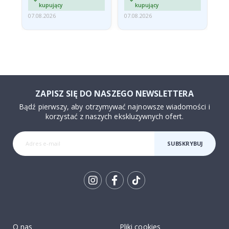
kupujący
kupujący
07.08.2026
07.08.2026
06.
ZAPISZ SIĘ DO NASZEGO NEWSLETTERA
Bądź pierwszy, aby otrzymywać najnowsze wiadomości i
korzystać z naszych ekskluzywnych ofert.
SUBSKRYBUJ
Tik
To
k
O nas
Pliki cookies