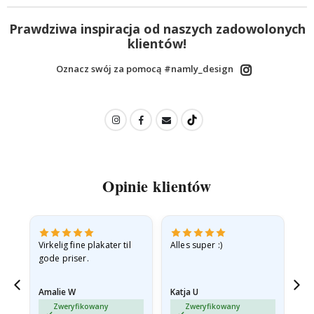
Prawdziwa inspiracja od naszych zadowolonych
klientów!
Oznacz swój za pomocą #namly_design
Opinie klientów
v
Virkelig fine plakater til
Alles super :)
Hu
gode priser.
Amalie W
Katja U
Gi
jd
Zweryfikowany
Zweryfikowany
ma…