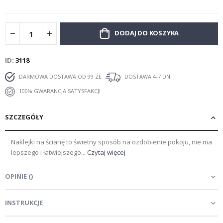
DODAJ DO KOSZYKA
ID
3118
DARMOWA DOSTAWA OD 99 ZŁ
DOSTAWA 4-7 DNI
100% GWARANCJA SATYSFAKCJI
SZCZEGÓŁY
Naklejki na ścianę to świetny sposób na ozdobienie pokoju, nie ma
lepszego i łatwiejszego...
Czytaj więcej
OPINIE
(
)
INSTRUKCJE