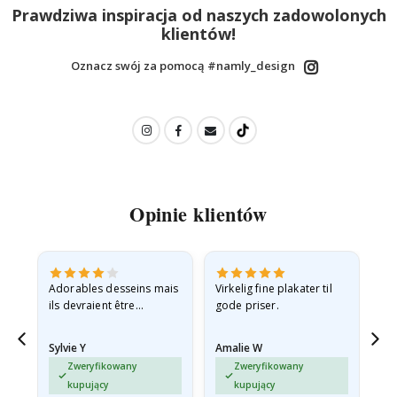
Prawdziwa inspiracja od naszych zadowolonych
klientów!
Oznacz swój za pomocą #namly_design
Opinie klientów
Adorables desseins mais
Virkelig fine plakater til
All
ils devraient être
gode priser.
expédiés à plat dans une
enveloppe rigide car ils
Sylvie Y
Amalie W
Ka
sont arrivés roulés et un…
Zweryfikowany
Zweryfikowany
kupujący
kupujący