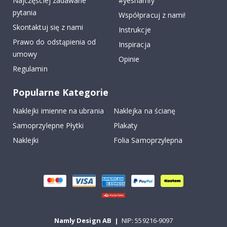
Najczęściej zadawane
#yesnamly
pytania
Współpracuj z nami!
Skontaktuj się z nami
Instrukcje
Prawo do odstąpienia od
Inspiracja
umowy
Opinie
Regulamin
Popularne Kategorie
Naklejki imienne na ubrania
Naklejka na ścianę
Samoprzylepne Płytki
Plakaty
Naklejki
Folia Samoprzylepna
Namly Design AB
|
NIP: 559216-9097