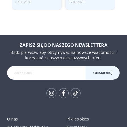
07.08.2026
07.08.2026
07.
ZAPISZ SIĘ DO NASZEGO NEWSLETTERA
Bądź pierwszy, aby otrzymywać najnowsze wiadomości i
korzystać z naszych ekskluzywnych ofert.
SUBSKRYBUJ
Tik
To
k
O nas
Pliki cookies