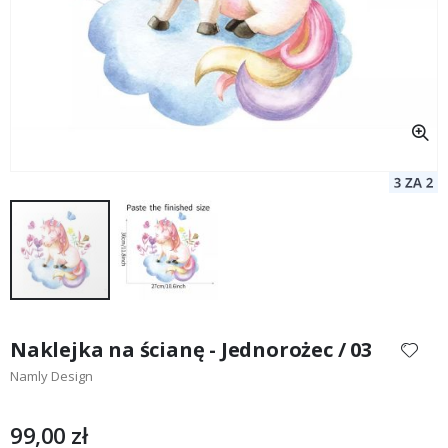
Przejdź
na
Naklejka na ścianę - Jednorożec / 03
początek
Namly Design
galerii
99,00 zł