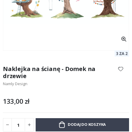
Przejdź
na
Naklejka na ścianę - Domek na
początek
drzewie
galerii
Namly Design
133,00 zł
DODAJ DO KOSZYKA