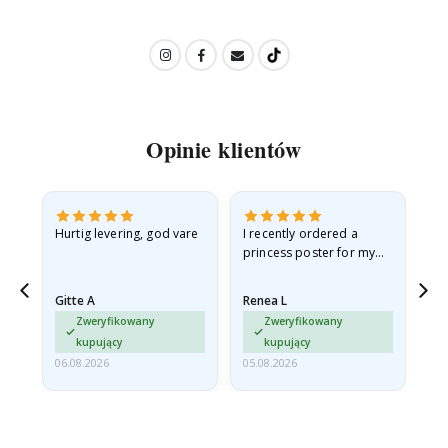
Opinie klientów
as
Hurtig levering, god vare
I recently ordered a
Je 
princess poster for my
ph
ppy
granddaughter. The
cad
poster came slightly
ra
Gitte A
Renea L
Sa
damaged from shipping.
Zweryfikowany
Zweryfikowany
I emailed…
kupujący
kupujący
06.08.2026
05.08.2026
05.