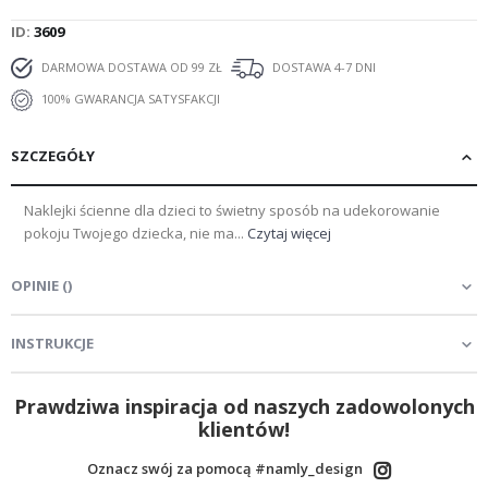
ID
3609
DARMOWA DOSTAWA OD 99 ZŁ
DOSTAWA 4-7 DNI
100% GWARANCJA SATYSFAKCJI
SZCZEGÓŁY
Naklejki ścienne dla dzieci to świetny sposób na udekorowanie
pokoju Twojego dziecka, nie ma...
Czytaj więcej
OPINIE
(
)
INSTRUKCJE
Prawdziwa inspiracja od naszych zadowolonych
klientów!
Oznacz swój za pomocą #namly_design