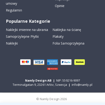
umowy
Opinie
Regulamin
Popularne Kategorie
Naklejki imienne na ubrania
Naklejka na ścianę
Samoprzylepne Płytki
Plakaty
Naklejki
Folia Samoprzylepna
Namly Design AB
|
NIP: 559216-9097
Terminalgatan 9, 23261 Arlöv, Szwecja
|
info@namly.pl
© Namly Design 2026