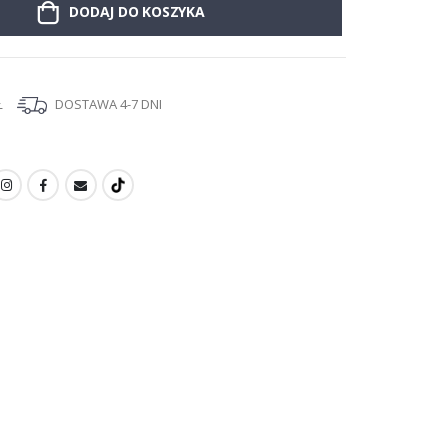
DODAJ DO KOSZYKA
Ł
DOSTAWA 4-7 DNI
I