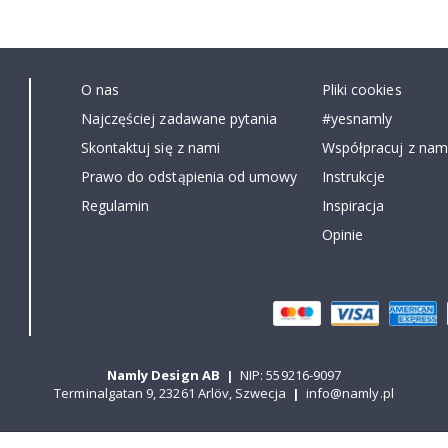
O nas
Pliki cookies
Najczęściej zadawane pytania
#yesnamly
Skontaktuj się z nami
Współpracuj z nami
Prawo do odstąpienia od umowy
Instrukcje
Regulamin
Inspiracja
Opinie
Namly Design AB
|
NIP: 559216-9097
Terminalgatan 9, 23261 Arlöv, Szwecja
|
info@namly.pl