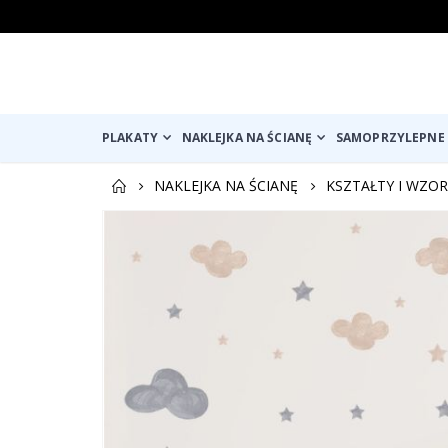
PLAKATY
NAKLEJKA NA ŚCIANĘ
SAMOPRZYLEPNE 
NAKLEJKA NA ŚCIANĘ
KSZTAŁTY I WZOR
Przejdź
na
koniec
galerii