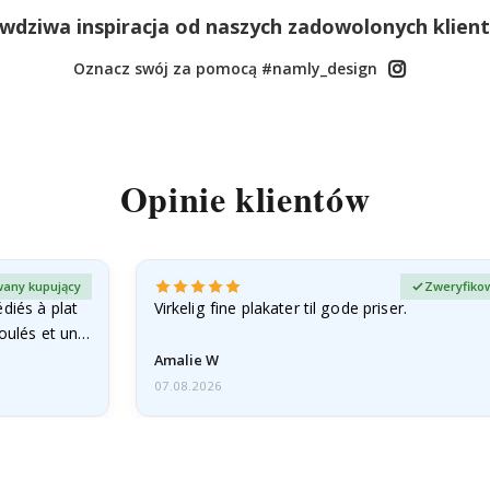
wdziwa inspiracja od naszych zadowolonych klien
Oznacz swój za pomocą #namly_design
Opinie klientów
any kupujący
Zweryfiko
diés à plat
Virkelig fine plakater til gode priser.
roulés et un…
Amalie W
07.08.2026