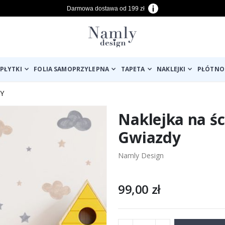
Darmowa dostawa od 199 zł
PŁYTKI
FOLIA SAMOPRZYLEPNA
TAPETA
NAKLEJKI
PŁÓTNO
Y
Naklejka na śc
Gwiazdy
Namly Design
99,00 zł