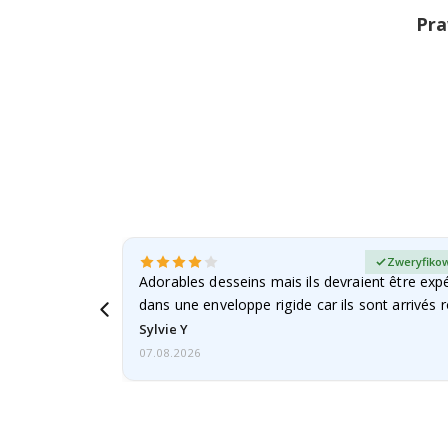
Pra
any kupujący
Zweryfikow
Adorables desseins mais ils devraient être expé
dans une enveloppe rigide car ils sont arrivés 
Sylvie Y
07.08.2026