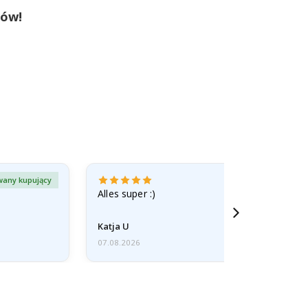
tów!
wany kupujący
Zweryfiko
Alles super :)
Katja U
07.08.2026