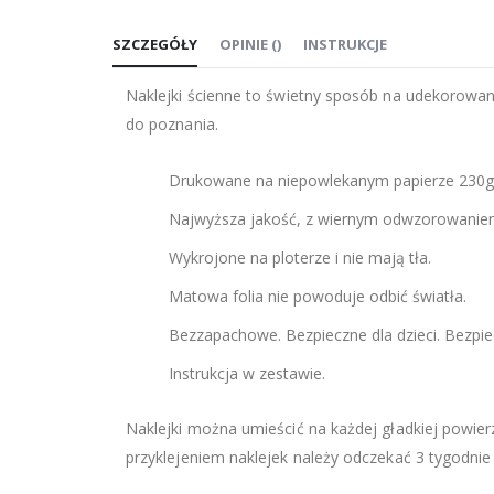
na
SZCZEGÓŁY
OPINIE
(
)
INSTRUKCJE
początek
galerii
Naklejki ścienne to świetny sposób na udekorowani
do poznania.
Drukowane na niepowlekanym papierze 230g
Najwyższa jakość, z wiernym odwzorowaniem
Wykrojone na ploterze i nie mają tła.
Matowa folia nie powoduje odbić światła.
Bezzapachowe. Bezpieczne dla dzieci. Bezpi
Instrukcja w zestawie.
Naklejki można umieścić na każdej gładkiej powierz
przyklejeniem naklejek należy odczekać 3 tygodnie