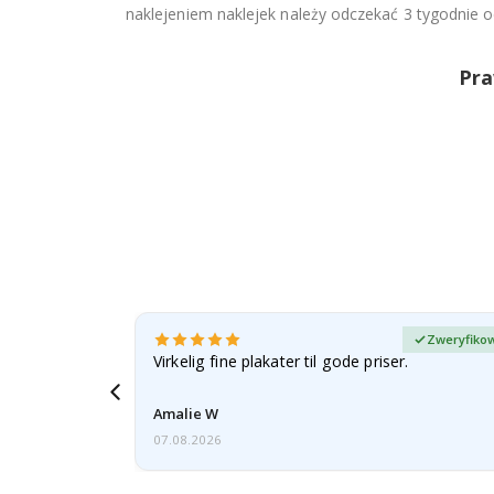
naklejeniem naklejek należy odczekać 3 tygodnie 
Pra
any kupujący
Zweryfikow
esenter.
Virkelig fine plakater til gode priser.
 och kommer
Amalie W
07.08.2026