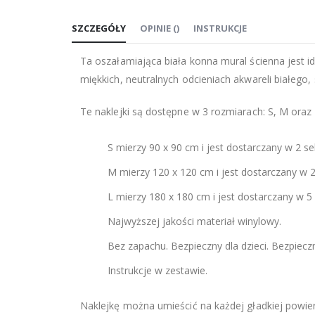
na
SZCZEGÓŁY
OPINIE
(
)
INSTRUKCJE
początek
galerii
Ta oszałamiająca biała konna mural ścienna jest 
miękkich, neutralnych odcieniach akwareli białego,
Te naklejki są dostępne w 3 rozmiarach: S, M oraz
S mierzy 90 x 90 cm i jest dostarczany w 2 sekc
M mierzy 120 x 120 cm i jest dostarczany w 2 s
L mierzy 180 x 180 cm i jest dostarczany w 5 s
Najwyższej jakości materiał winylowy.
Bez zapachu. Bezpieczny dla dzieci. Bezpiec
Instrukcje w zestawie.
Naklejkę można umieścić na każdej gładkiej powierz