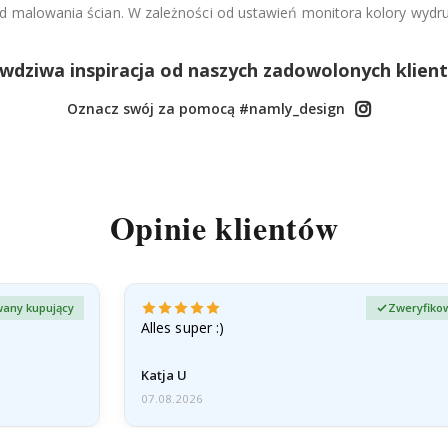
od malowania ścian. W zależności od ustawień monitora kolory wydru
wdziwa inspiracja od naszych zadowolonych klien
Oznacz swój za pomocą #namly_design
Opinie klientów
any kupujący
Zweryfiko
Alles super :)
Katja U
07.08.2026