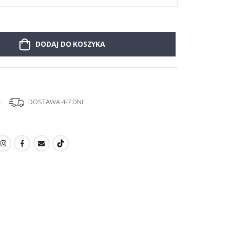
DODAJ DO KOSZYKA
Ł
DOSTAWA 4-7 DNI
I