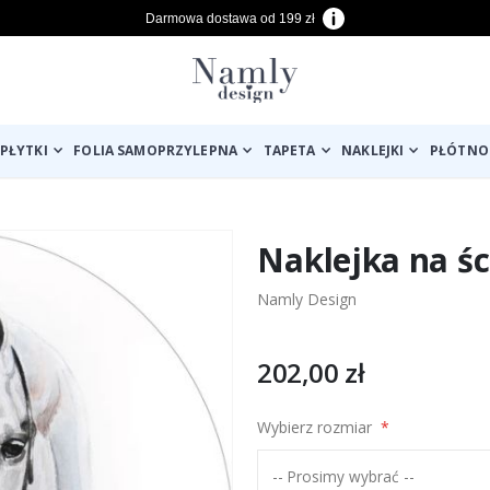
Darmowa dostawa od 199 zł
PŁYTKI
FOLIA SAMOPRZYLEPNA
TAPETA
NAKLEJKI
PŁÓTNO
Naklejka na śc
Namly Design
202,00 zł
Wybierz rozmiar