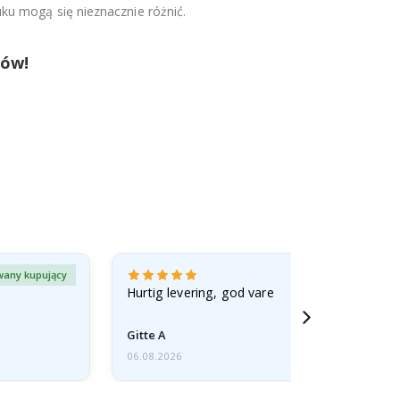
ku mogą się nieznacznie różnić.
tów!
wany kupujący
Zweryfiko
Hurtig levering, god vare
Gitte A
06.08.2026