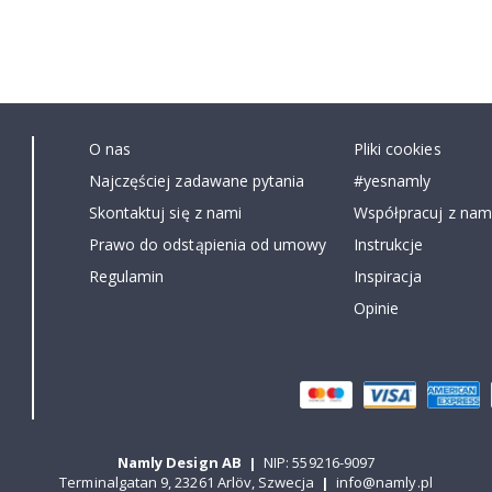
O nas
Pliki cookies
Najczęściej zadawane pytania
#yesnamly
Skontaktuj się z nami
Współpracuj z nami
Prawo do odstąpienia od umowy
Instrukcje
Regulamin
Inspiracja
Opinie
Namly Design AB
|
NIP: 559216-9097
Terminalgatan 9, 23261 Arlöv, Szwecja
|
info@namly.pl