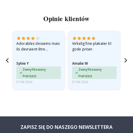
Opinie klientów
Adorables desseins mais
Virkelig fine plakater til
All
ils devraient être
gode priser.
expédiés à plat dans une
enveloppe rigide car ils
Sylvie Y
Amalie W
Ka
sont arrivés roulés et un…
Zweryfikowany
Zweryfikowany
kupujący
kupujący
07.08.2026
07.08.2026
07.
ZAPISZ SIĘ DO NASZEGO NEWSLETTERA