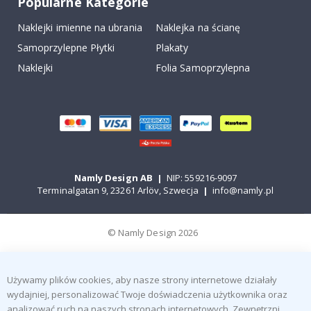
Popularne Kategorie
Naklejki imienne na ubrania
Naklejka na ścianę
Samoprzylepne Płytki
Plakaty
Naklejki
Folia Samoprzylepna
Namly Design AB
|
NIP: 559216-9097
Terminalgatan 9, 23261 Arlöv, Szwecja
|
info@namly.pl
© Namly Design 2026
Używamy plików cookies, aby nasze strony internetowe działały
wydajniej, personalizować Twoje doświadczenia użytkownika oraz
analizować ruch na naszych stronach internetowych. Zewnętrzni