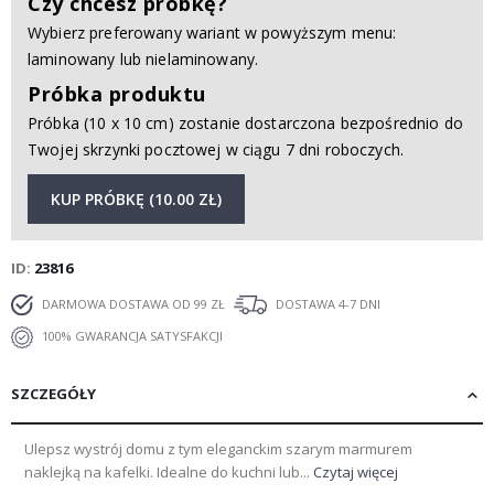
Czy chcesz próbkę?
Wybierz preferowany wariant w powyższym menu:
laminowany lub nielaminowany.
Próbka produktu
Próbka (10 x 10 cm) zostanie dostarczona bezpośrednio do
Twojej skrzynki pocztowej w ciągu 7 dni roboczych.
KUP PRÓBKĘ (10.00 ZŁ)
ID
23816
DARMOWA DOSTAWA OD 99 ZŁ
DOSTAWA 4-7 DNI
100% GWARANCJA SATYSFAKCJI
SZCZEGÓŁY
Ulepsz wystrój domu z tym eleganckim szarym marmurem
naklejką na kafelki. Idealne do kuchni lub...
Czytaj więcej