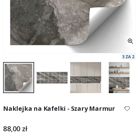
Przejdź
na
Naklejka na Kafelki - Szary Marmur
początek
galerii
88,00 zł