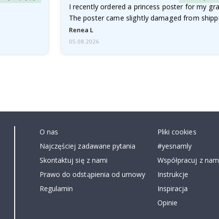
I recently ordered a princess poster for my g
The poster came slightly damaged from shippi
emailed…
Renea L
05.08.2026
O nas
Pliki cookies
Najczęściej zadawane pytania
#yesnamly
Skontaktuj się z nami
Współpracuj z nami
Prawo do odstąpienia od umowy
Instrukcje
Regulamin
Inspiracja
Opinie