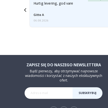
aughter was
Hurtig levering, god vare
Gitte A
06.08.2026
ZAPISZ SIĘ DO NASZEGO NEWSLETTERA
Bądź pierwszy, aby otrzymywać najnowsze
wiadomości i korzystać z naszych ekskluzywnych
ofert.
SUBSKRYBUJ