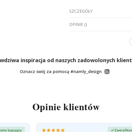
SZCZEGÓŁY
OPINIE
(
)
wdziwa inspiracja od naszych zadowolonych klien
Oznacz swój za pomocą #namly_design
Opinie klientów
any kupujący
Zweryfiko