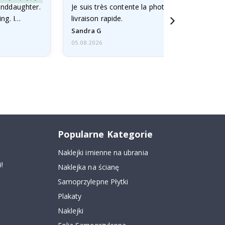
randdaughter.
Je suis très contente la photo bien faites et ca
ng. I
livraison rapide.
Sandra G
05.08.2026
Popularne Kategorie
Naklejki imienne na ubrania
!
Naklejka na ścianę
Samoprzylepne Płytki
Plakaty
Naklejki