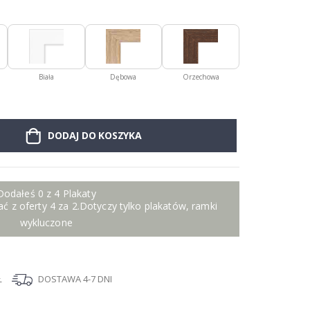
Biała
Dębowa
Orzechowa
DODAJ DO KOSZYKA
Dodałeś 0 z 4 Plakaty
ć z oferty 4 za 2.Dotyczy tylko plakatów, ramki
wykluczone
Ł
DOSTAWA 4-7 DNI
I