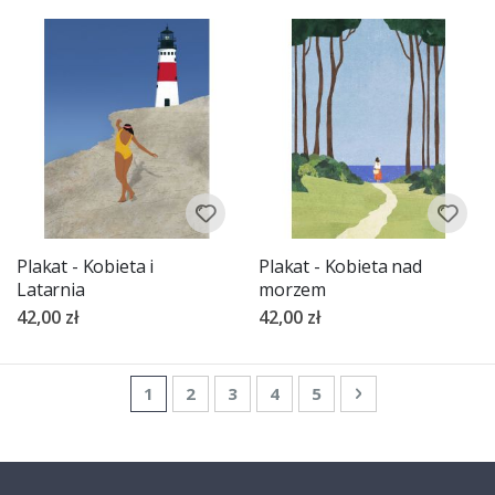
Plakat - Kobieta i
Plakat - Kobieta nad
Latarnia
morzem
42,00 zł
42,00 zł
Strona
Aktualnie czytasz stronę
Strona
Strona
Strona
Strona
Strona
Następne
1
2
3
4
5