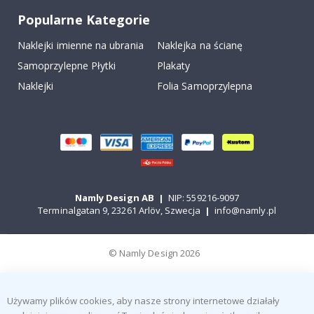
Popularne Kategorie
Naklejki imienne na ubrania
Naklejka na ścianę
Samoprzylepne Płytki
Plakaty
Naklejki
Folia Samoprzylepna
Namly Design AB
|
NIP: 559216-9097
Terminalgatan 9, 23261 Arlöv, Szwecja
|
info@namly.pl
© Namly Design 2026
Używamy plików cookies, aby nasze strony internetowe działały