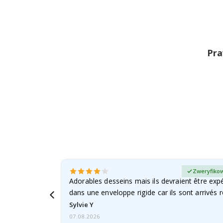
na
początek
galerii
Pra
any kupujący
Zweryfikow
Adorables desseins mais ils devraient être expé
dans une enveloppe rigide car ils sont arrivés 
Sylvie Y
07.08.2026