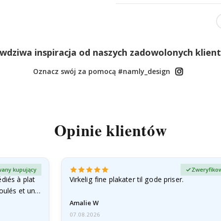
wdziwa inspiracja od naszych zadowolonych klien
Oznacz swój za pomocą #namly_design
Opinie klientów
any kupujący
Zweryfiko
diés à plat
Virkelig fine plakater til gode priser.
roulés et un…
Amalie W
07.08.2026