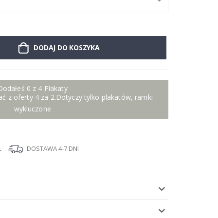
DODAJ DO KOSZYKA
Dodałeś 0 z 4 Plakaty
ć z oferty 4 za 2.Dotyczy tylko plakatów, ramki
wykluczone
Ł
DOSTAWA 4-7 DNI
I