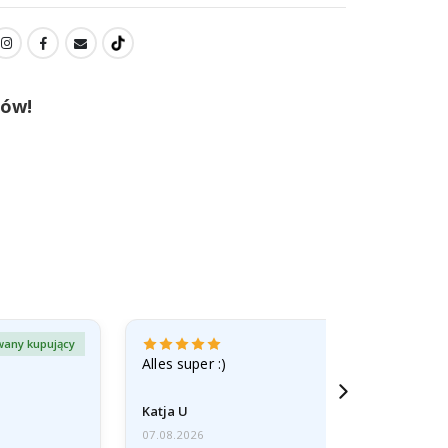
tów!
wany kupujący
Zweryfiko
Alles super :)
Katja U
07.08.2026