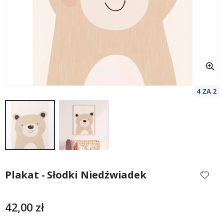
Przejdź
na
Plakat - Słodki Niedźwiadek
początek
galerii
42,00 zł