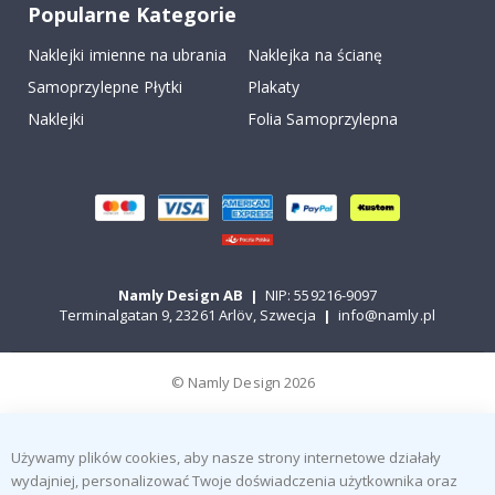
Popularne Kategorie
Naklejki imienne na ubrania
Naklejka na ścianę
Samoprzylepne Płytki
Plakaty
Naklejki
Folia Samoprzylepna
Namly Design AB
|
NIP: 559216-9097
Terminalgatan 9, 23261 Arlöv, Szwecja
|
info@namly.pl
© Namly Design 2026
Używamy plików cookies, aby nasze strony internetowe działały
wydajniej, personalizować Twoje doświadczenia użytkownika oraz