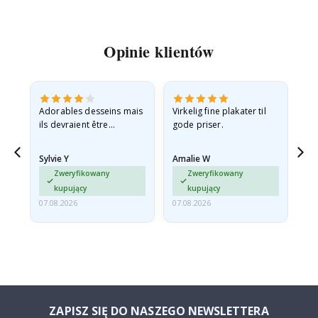
Opinie klientów
Adorables desseins mais
Virkelig fine plakater til
All
ils devraient être
gode priser.
expédiés à plat dans une
enveloppe rigide car ils
Sylvie Y
Amalie W
Ka
sont arrivés roulés et un…
Zweryfikowany
Zweryfikowany
kupujący
kupujący
07.08.2026
07.08.2026
07.
ZAPISZ SIĘ DO NASZEGO NEWSLETTERA