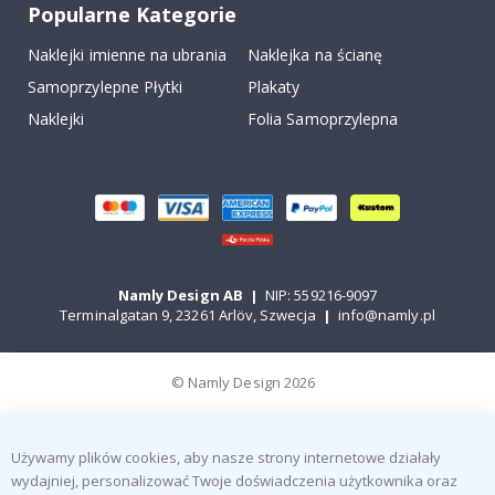
Popularne Kategorie
Naklejki imienne na ubrania
Naklejka na ścianę
Samoprzylepne Płytki
Plakaty
Naklejki
Folia Samoprzylepna
Namly Design AB
|
NIP: 559216-9097
Terminalgatan 9, 23261 Arlöv, Szwecja
|
info@namly.pl
© Namly Design 2026
Używamy plików cookies, aby nasze strony internetowe działały
wydajniej, personalizować Twoje doświadczenia użytkownika oraz