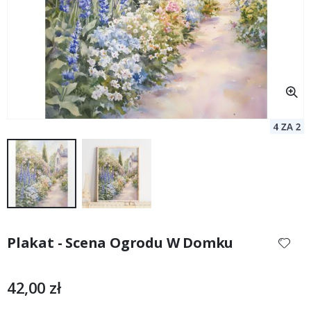
Przejdź
na
Plakat - Scena Ogrodu W Domku
początek
galerii
42,00 zł