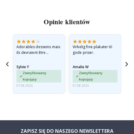
Opinie klientów
Adorables desseins mais
Virkelig fine plakater til
All
ils devraient être
gode priser.
expédiés à plat dans une
enveloppe rigide car ils
Sylvie Y
Amalie W
Ka
sont arrivés roulés et un…
Zweryfikowany
Zweryfikowany
kupujący
kupujący
07.08.2026
07.08.2026
07.
ZAPISZ SIĘ DO NASZEGO NEWSLETTERA