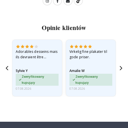
Opinie klientów
Adorables desseins mais
Virkelig fine plakater til
All
ils devraient être
gode priser.
expédiés à plat dans une
enveloppe rigide car ils
Sylvie Y
Amalie W
Ka
sont arrivés roulés et un…
Zweryfikowany
Zweryfikowany
kupujący
kupujący
07.08.2026
07.08.2026
07.