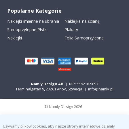
Popularne Kategorie
Naklejki imienne na ubrania
Naklejka na ścianę
Samoprzylepne Płytki
Plakaty
Naklejki
Folia Samoprzylepna
Namly Design AB
|
NIP: 559216-9097
Terminalgatan 9, 23261 Arlöv, Szwecja
|
info@namly.pl
© Namly Design 2026
Używamy plików cookies, aby nasze strony internetowe działały