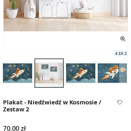
Przejdź
na
Plakat - Niedźwiedź w Kosmosie /
początek
Zestaw 2
galerii
70,00 zł