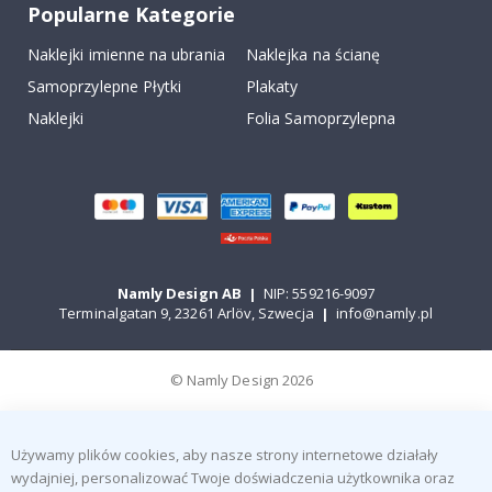
Popularne Kategorie
Naklejki imienne na ubrania
Naklejka na ścianę
Samoprzylepne Płytki
Plakaty
Naklejki
Folia Samoprzylepna
Namly Design AB
|
NIP: 559216-9097
Terminalgatan 9, 23261 Arlöv, Szwecja
|
info@namly.pl
© Namly Design 2026
Używamy plików cookies, aby nasze strony internetowe działały
wydajniej, personalizować Twoje doświadczenia użytkownika oraz