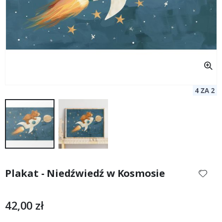
Przejdź
na
Plakat - Niedźwiedź w Kosmosie
początek
galerii
42,00 zł