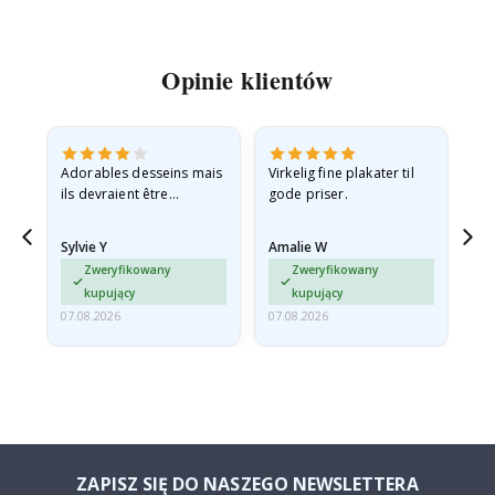
Opinie klientów
Adorables desseins mais
Virkelig fine plakater til
All
ils devraient être
gode priser.
expédiés à plat dans une
enveloppe rigide car ils
Sylvie Y
Amalie W
Ka
sont arrivés roulés et un…
Zweryfikowany
Zweryfikowany
kupujący
kupujący
07.08.2026
07.08.2026
07.
ZAPISZ SIĘ DO NASZEGO NEWSLETTERA