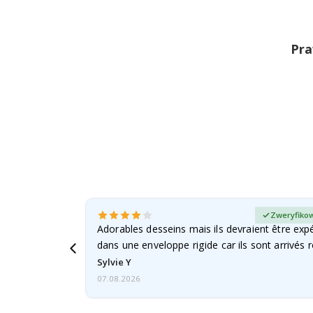
na
początek
Pra
galerii
any kupujący
Zweryfikow
Adorables desseins mais ils devraient être expé
dans une enveloppe rigide car ils sont arrivés 
Sylvie Y
07.08.2026