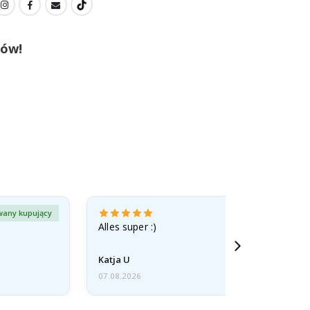
tów!
wany kupujący
Zweryfiko
Alles super :)
Katja U
07.08.2026