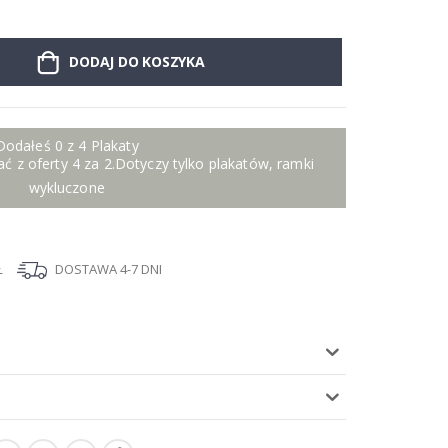
DODAJ DO KOSZYKA
Dodałeś 0 z 4 Plakaty
ć z oferty 4 za 2.Dotyczy tylko plakatów, ramki
wykluczone
Ł
DOSTAWA 4-7 DNI
I