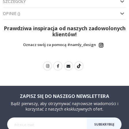
SZCZEGÓŁY
OPINIE
(
)
Prawdziwa inspiracja od naszych zadowolonych
klientów!
Oznacz swój za pomocą #namly_design
ZAPISZ SIĘ DO NASZEGO NEWSLETTERA
Bądź pierwszy, aby otrzymywać najnowsze wiadomości i
korzystać z naszych ekskluzywnych ofert.
SUBSKRYBUJ