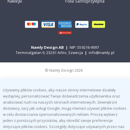
Naklejki
Folia Samoprzylepna
Namly Design AB
|
NIP: 559216-9097
Terminalgatan 9, 23261 Arlöv, Szwecja
|
info@namly.pl
© Namly Design 2026
Używamy plików cookies, aby nasze strony internetowe działały
wydajniej, personalizować Twoje doświadczenia użytkownika oraz
analizować ruch na naszych stronach internetowych. Zewnętrzni
dostawcy, tacy jak usługi Google, mogą również używać plików cookies
w celu dostarczania spersonalizowanych reklam. Proszę wybierz
jeden z poniższych przycisków, aby określić swoje preferencje
dotyczące plików cookies. Szczegóły dotyczące używanych przez nas