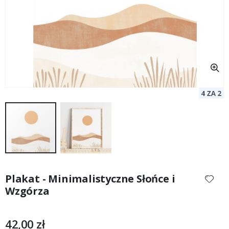
Przejdź
na
Plakat - Minimalistyczne Słońce i
początek
Wzgórza
galerii
42,00 zł