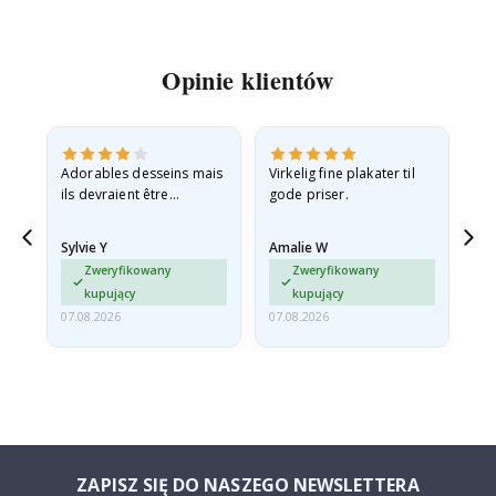
Opinie klientów
Adorables desseins mais
Virkelig fine plakater til
All
ils devraient être
gode priser.
expédiés à plat dans une
enveloppe rigide car ils
Sylvie Y
Amalie W
Ka
sont arrivés roulés et un…
Zweryfikowany
Zweryfikowany
kupujący
kupujący
07.08.2026
07.08.2026
07.
ZAPISZ SIĘ DO NASZEGO NEWSLETTERA