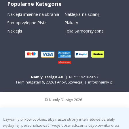
Popularne Kategorie
Naklejki imienne na ubrania
Naklejka na ścianę
Samoprzylepne Płytki
Plakaty
Naklejki
Folia Samoprzylepna
Namly Design AB
|
NIP: 559216-9097
Terminalgatan 9, 23261 Arlöv, Szwecja
|
info@namly.pl
© Namly Design 2026
Używamy plików cookies, aby nasze strony internetowe działały
wydajniej, personalizować Twoje doświadczenia użytkownika oraz