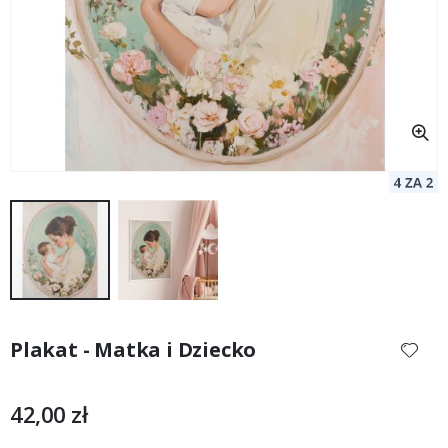
Przejdź
na
Plakat - Matka i Dziecko
początek
galerii
42,00 zł