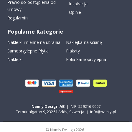
Prawo do odstąpienia od
Inspiracja
umowy
Opinie
Regulamin
Popularne Kategorie
Naklejki imienne na ubrania
Naklejka na ścianę
Samoprzylepne Płytki
Plakaty
Naklejki
Folia Samoprzylepna
Namly Design AB
|
NIP: 559216-9097
Terminalgatan 9, 23261 Arlöv, Szwecja
|
info@namly.pl
© Namly Design 2026