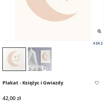
Przejdź
na
Plakat - Księżyc i Gwiazdy
początek
galerii
42,00 zł