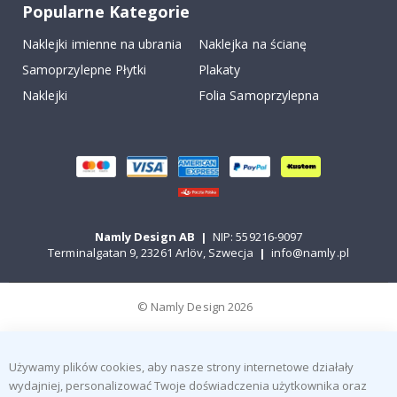
Popularne Kategorie
Naklejki imienne na ubrania
Naklejka na ścianę
Samoprzylepne Płytki
Plakaty
Naklejki
Folia Samoprzylepna
Namly Design AB
|
NIP: 559216-9097
Terminalgatan 9, 23261 Arlöv, Szwecja
|
info@namly.pl
© Namly Design 2026
Używamy plików cookies, aby nasze strony internetowe działały
wydajniej, personalizować Twoje doświadczenia użytkownika oraz