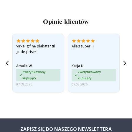
Opinie klientów
v
Virkelig fine plakater til
Alles super :)
Hu
gode priser.
Amalie W
Katja U
Gi
jd
Zweryfikowany
Zweryfikowany
ma…
kupujący
kupujący
07.08.2026
07.08.2026
06.
ZAPISZ SIĘ DO NASZEGO NEWSLETTERA