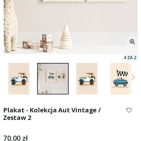
Przejdź
na
Plakat - Kolekcja Aut Vintage /
początek
Zestaw 2
galerii
70,00 zł