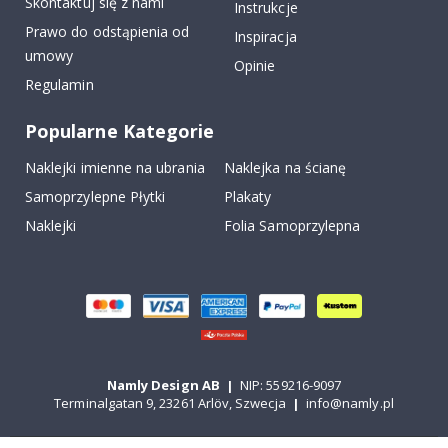
Skontaktuj się z nami
Instrukcje
Prawo do odstąpienia od
Inspiracja
umowy
Opinie
Regulamin
Popularne Kategorie
Naklejki imienne na ubrania
Naklejka na ścianę
Samoprzylepne Płytki
Plakaty
Naklejki
Folia Samoprzylepna
Namly Design AB
|
NIP: 559216-9097
Terminalgatan 9, 23261 Arlöv, Szwecja
|
info@namly.pl