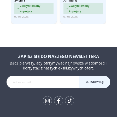
Sylvie Y
Amalie W
Ka
sont arrivés roulés et un…
Zweryfikowany
Zweryfikowany
kupujący
kupujący
07.08.2026
07.08.2026
07.
ZAPISZ SIĘ DO NASZEGO NEWSLETTERA
Bądź pierwszy, aby otrzymywać najnowsze wiadomości i
korzystać z naszych ekskluzywnych ofert.
SUBSKRYBUJ
Tik
To