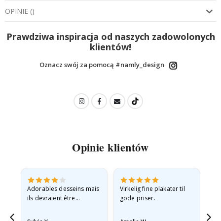
OPINIE
(
)
Prawdziwa inspiracja od naszych zadowolonych
klientów!
Oznacz swój za pomocą #namly_design
Opinie klientów
Adorables desseins mais
Virkelig fine plakater til
All
ils devraient être
gode priser.
expédiés à plat dans une
enveloppe rigide car ils