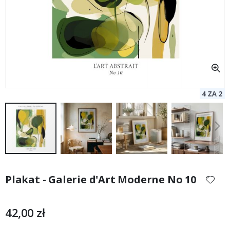
Przejdź
na
Plakat - Galerie d'Art Moderne No 10
początek
galerii
42,00 zł