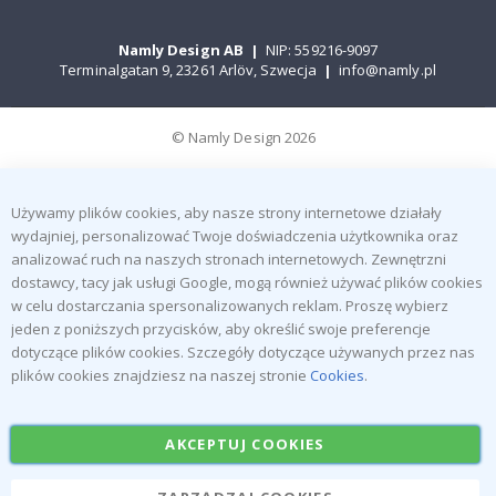
Namly Design AB
|
NIP: 559216-9097
Terminalgatan 9, 23261 Arlöv, Szwecja
|
info@namly.pl
© Namly Design 2026
Używamy plików cookies, aby nasze strony internetowe działały
wydajniej, personalizować Twoje doświadczenia użytkownika oraz
analizować ruch na naszych stronach internetowych. Zewnętrzni
dostawcy, tacy jak usługi Google, mogą również używać plików cookies
w celu dostarczania spersonalizowanych reklam. Proszę wybierz
jeden z poniższych przycisków, aby określić swoje preferencje
dotyczące plików cookies. Szczegóły dotyczące używanych przez nas
plików cookies znajdziesz na naszej stronie
Cookies
.
AKCEPTUJ COOKIES