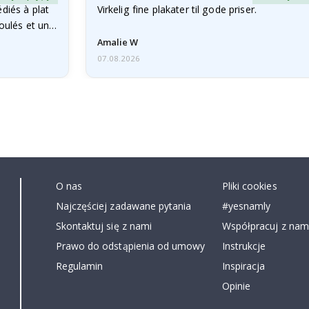
diés à plat
Virkelig fine plakater til gode priser.
roulés et un…
Amalie W
07.08.2026
O nas
Pliki cookies
Najczęściej zadawane pytania
#yesnamly
Skontaktuj się z nami
Współpracuj z nami
Prawo do odstąpienia od umowy
Instrukcje
Regulamin
Inspiracja
Opinie