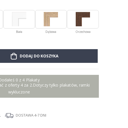
Biała
Dębowa
Orzechowa
DODAJ DO KOSZYKA
Dodałeś 0 z 4 Plakaty
ć z oferty 4 za 2.Dotyczy tylko plakatów, ramki
wykluczone
Ł
DOSTAWA 4-7 DNI
I