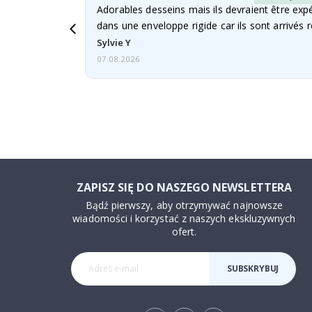
Adorables desseins mais ils devraient être expé
dans une enveloppe rigide car ils sont arrivés 
Sylvie Y
07.08.2026
ZAPISZ SIĘ DO NASZEGO NEWSLETTERA
Bądź pierwszy, aby otrzymywać najnowsze
wiadomości i korzystać z naszych ekskluzywnych
ofert.
SUBSKRYBUJ