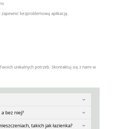
no.
by zapewnić bezproblemową aplikację.
woich unikalnych potrzeb. Skontaktuj się z nami w
 a bez niej?
eszczeniach, takich jak łazienka?