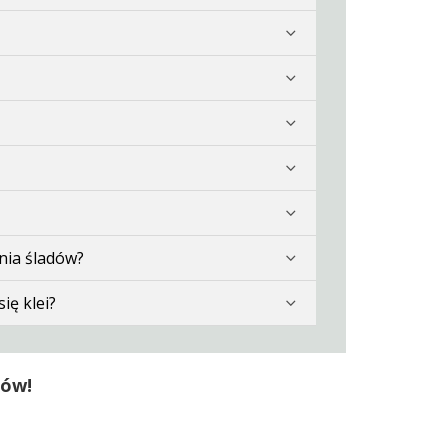
nia śladów?
ię klei?
tów!