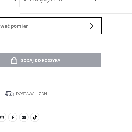
sować pomiar
DODAJ DO KOSZYKA
Ł
DOSTAWA 4-7 DNI
I