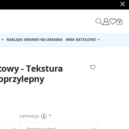
produ
0
Cart
NAKLEJKI IMIENNE NA UBRANIA
INNE KATEGORIE
towy - Tekstura
oprzylepny
Laminacja