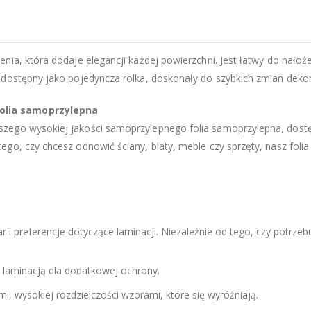
ia, która dodaje elegancji każdej powierzchni. Jest łatwy do nałożen
 dostępny jako pojedyncza rolka, doskonały do szybkich zmian dekor
olia samoprzylepna
ego wysokiej jakości samoprzylepnego folia samoprzylepna, dostęp
go, czy chcesz odnowić ściany, blaty, meble czy sprzęty, nasz foli
r i preferencje dotyczące laminacji. Niezależnie od tego, czy potrze
 laminacją dla dodatkowej ochrony.
i, wysokiej rozdzielczości wzorami, które się wyróżniają.