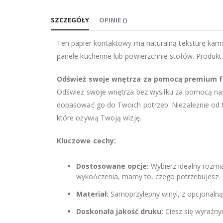
na
SZCZEGÓŁY
OPINIE
(
)
początek
galerii
Ten papier kontaktowy ma naturalną teksturę kamien
panele kuchenne lub powierzchnie stołów. Produkt
Odśwież swoje wnętrza za pomocą premium f
Odśwież swoje wnętrza bez wysiłku za pomocą nasz
dopasować go do Twoich potrzeb. Niezależnie od te
które ożywią Twoją wizję.
Kluczowe cechy:
Dostosowane opcje:
Wybierz idealny rozmia
wykończenia, mamy to, czego potrzebujesz.
Materiał:
Samoprzylepny winyl, z opcjonalną
Doskonała jakość druku:
Ciesz się wyraźnym