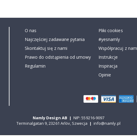
O nas
Pliki cookies
Najczęściej zadawane pytania
#yesnamly
Skontaktuj się z nami
Współpracuj z nami
Prawo do odstąpienia od umowy
Instrukcje
Regulamin
Inspiracja
Opinie
Namly Design AB
|
NIP: 559216-9097
Terminalgatan 9, 23261 Arlöv, Szwecja
|
info@namly.pl