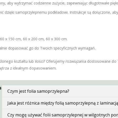
ny, aby wytrzymać codzienne zużycie, zapewniając długotrwałe pięk
leić dzięki samoprzylepnemu podkładowi. Instrukcje są dołączone, a
60 x 150 cm, 60 x 200 cm, 60 x 300 cm.
ealnie dopasować go do Twoich specyficznych wymagań.
lonego kształtu lub ilości? Oferujemy rozwiązania dostosowane do T
nętrza z idealnym dopasowaniem.
a
Czym jest folia samoprzylepna?
Jaka jest różnica między folią samoprzylepną z laminacją
Czy mogę używać folii samoprzylepnej w wilgotnych pomi