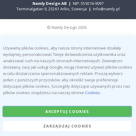
Namly Design AB
|
NIP: 559216-9097
Terminalgatan 9, 23261 Arlöv, Szwecja
|
info@namly.pl
© Namly Design 2026
Używamy plików cookies, aby nasze strony internetowe działały
wydajniej, personalizować Twoje doświadczenia użytkownika oraz
analizować ruch na naszych stronach internetowych. Zewnętrzni
dostawcy, tacy jak usługi Google, mogą również używać plików cookies
w celu dostarczania spersonalizowanych reklam. Proszę wybierz
jeden z poniższych przycisków, aby określić swoje preferencje
dotyczące plików cookies. Szczegóły dotyczące używanych przez nas
plików cookies znajdziesz na naszej stronie
Cookies
.
AKCEPTUJ COOKIES
ZARZĄDZAJ COOKIES