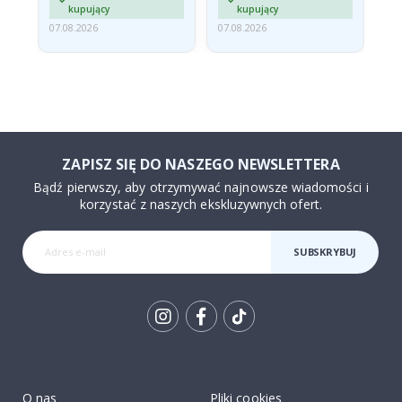
kupujący
kupujący
07.08.2026
07.08.2026
07.
ZAPISZ SIĘ DO NASZEGO NEWSLETTERA
Bądź pierwszy, aby otrzymywać najnowsze wiadomości i
korzystać z naszych ekskluzywnych ofert.
SUBSKRYBUJ
Tik
To
k
O nas
Pliki cookies