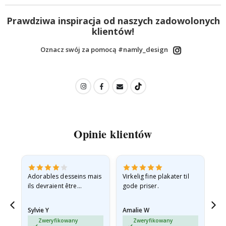
Prawdziwa inspiracja od naszych zadowolonych
klientów!
Oznacz swój za pomocą #namly_design
Opinie klientów
Adorables desseins mais
Virkelig fine plakater til
All
ils devraient être
gode priser.
expédiés à plat dans une
enveloppe rigide car ils
Sylvie Y
Amalie W
Ka
sont arrivés roulés et un…
Zweryfikowany
Zweryfikowany