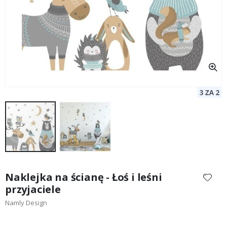
Przejdź
na
Naklejka na ścianę - Łoś i leśni
początek
przyjaciele
galerii
Namly Design