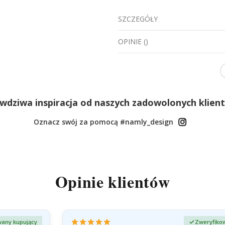
SZCZEGÓŁY
OPINIE
(
)
wdziwa inspiracja od naszych zadowolonych klien
Oznacz swój za pomocą #namly_design
Opinie klientów
any kupujący
Zweryfiko