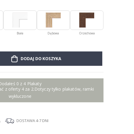
Biała
Dębowa
Orzechowa
DODAJ DO KOSZYKA
Dodałeś 0 z 4 Plakaty
ć z oferty 4 za 2.Dotyczy tylko plakatów, ramki
wykluczone
Ł
DOSTAWA 4-7 DNI
I