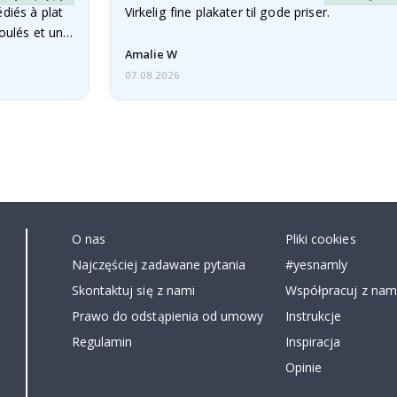
diés à plat
Virkelig fine plakater til gode priser.
roulés et un…
Amalie W
07.08.2026
O nas
Pliki cookies
Najczęściej zadawane pytania
#yesnamly
Skontaktuj się z nami
Współpracuj z nami
Prawo do odstąpienia od umowy
Instrukcje
Regulamin
Inspiracja
Opinie