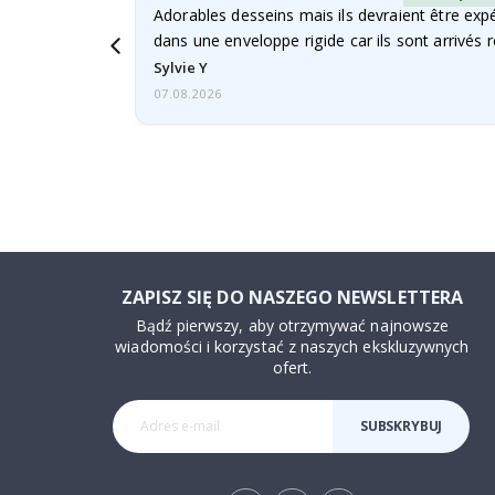
Adorables desseins mais ils devraient être expé
dans une enveloppe rigide car ils sont arrivés 
Sylvie Y
07.08.2026
ZAPISZ SIĘ DO NASZEGO NEWSLETTERA
Bądź pierwszy, aby otrzymywać najnowsze
wiadomości i korzystać z naszych ekskluzywnych
ofert.
SUBSKRYBUJ