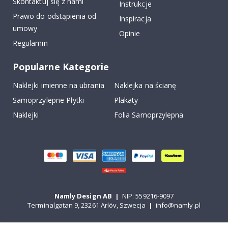
Skontaktuj się z nami
Instrukcje
Prawo do odstąpienia od
Inspiracja
umowy
Opinie
Regulamin
Popularne Kategorie
Naklejki imienne na ubrania
Naklejka na ścianę
Samoprzylepne Płytki
Plakaty
Naklejki
Folia Samoprzylepna
Namly Design AB
|
NIP: 559216-9097
Terminalgatan 9, 23261 Arlöv, Szwecja
|
info@namly.pl