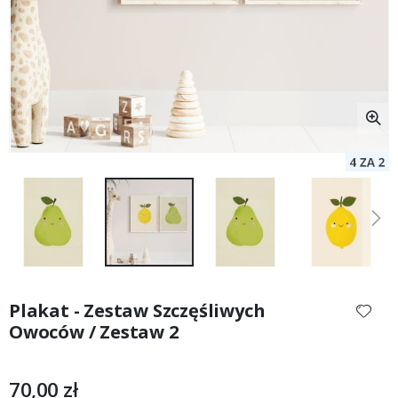
Przejdź
na
Plakat - Zestaw Szczęśliwych
początek
Owoców / Zestaw 2
galerii
70,00 zł