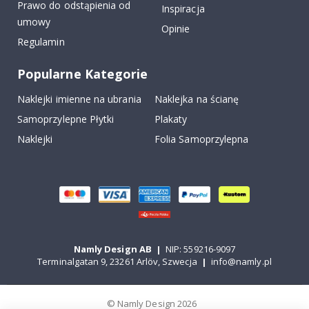
Prawo do odstąpienia od
Inspiracja
umowy
Opinie
Regulamin
Popularne Kategorie
Naklejki imienne na ubrania
Naklejka na ścianę
Samoprzylepne Płytki
Plakaty
Naklejki
Folia Samoprzylepna
Namly Design AB
|
NIP: 559216-9097
Terminalgatan 9, 23261 Arlöv, Szwecja
|
info@namly.pl
© Namly Design 2026