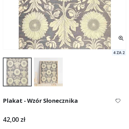
Przejdź
na
Plakat - Wzór Słonecznika
początek
galerii
42,00 zł