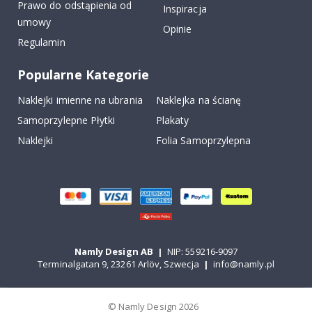
Prawo do odstąpienia od
Inspiracja
umowy
Opinie
Regulamin
Popularne Kategorie
Naklejki imienne na ubrania
Naklejka na ścianę
Samoprzylepne Płytki
Plakaty
Naklejki
Folia Samoprzylepna
Namly Design AB
|
NIP: 559216-9097
Terminalgatan 9, 23261 Arlöv, Szwecja
|
info@namly.pl
© Namly Design 2026