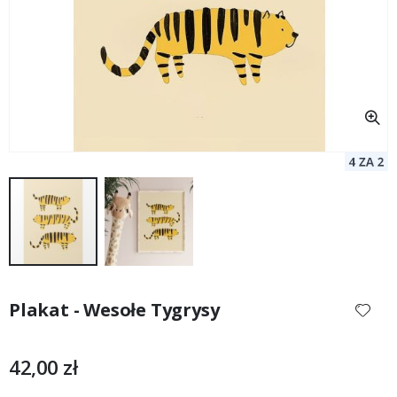
Przejdź
na
Plakat - Wesołe Tygrysy
początek
galerii
42,00 zł