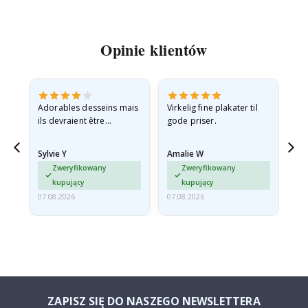
Opinie klientów
Adorables desseins mais
Virkelig fine plakater til
All
ils devraient être
gode priser.
expédiés à plat dans une
enveloppe rigide car ils
Sylvie Y
Amalie W
Ka
sont arrivés roulés et un…
Zweryfikowany
Zweryfikowany
kupujący
kupujący
07.08.2026
07.08.2026
07.
ZAPISZ SIĘ DO NASZEGO NEWSLETTERA