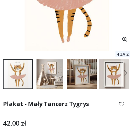
Przejdź
na
Plakat - Mały Tancerz Tygrys
początek
galerii
42,00 zł