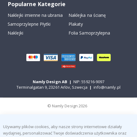
Popularne Kategorie
Naklejki imienne na ubrania
Naklejka na ścianę
Samoprzylepne Płytki
Plakaty
Naklejki
Folia Samoprzylepna
Namly Design AB
|
NIP: 559216-9097
Terminalgatan 9, 23261 Arlöv, Szwecja
|
info@namly.pl
© Namly Design 2026
Używamy plików cookies, aby nasze strony internetowe działały
wydajniej, personalizować Twoje doświadczenia użytkownika oraz