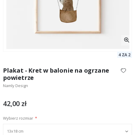
Przejdź
na
Plakat - Kret w balonie na ogrzane
początek
powietrze
galerii
Namly Design
42,00 zł
Wybierz rozmiar