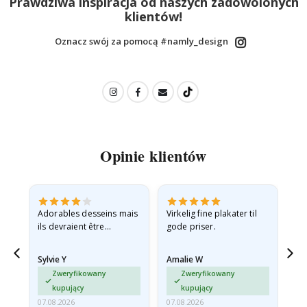
Prawdziwa inspiracja od naszych zadowolonych
klientów!
Oznacz swój za pomocą #namly_design
Opinie klientów
Adorables desseins mais
Virkelig fine plakater til
All
ils devraient être
gode priser.
expédiés à plat dans une
enveloppe rigide car ils
Sylvie Y
Amalie W
Ka
sont arrivés roulés et un…
Zweryfikowany
Zweryfikowany
kupujący
kupujący
07.08.2026
07.08.2026
07.