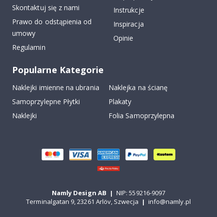
Skontaktuj się z nami
Instrukcje
Prawo do odstąpienia od
Inspiracja
umowy
Opinie
Regulamin
Popularne Kategorie
Naklejki imienne na ubrania
Naklejka na ścianę
Samoprzylepne Płytki
Plakaty
Naklejki
Folia Samoprzylepna
Namly Design AB
|
NIP: 559216-9097
Terminalgatan 9, 23261 Arlöv, Szwecja
|
info@namly.pl