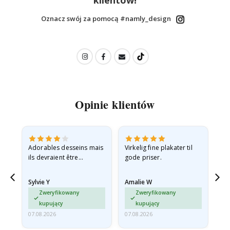
klientów!
Oznacz swój za pomocą #namly_design
Opinie klientów
Adorables desseins mais
Virkelig fine plakater til
All
ils devraient être
gode priser.
expédiés à plat dans une
enveloppe rigide car ils
Sylvie Y
Amalie W
Ka
sont arrivés roulés et un…
Zweryfikowany
Zweryfikowany
kupujący
kupujący
07.08.2026
07.08.2026
07.