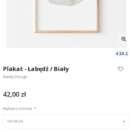
Przejdź
na
Plakat - Łabędź / Biały
początek
Namly Design
galerii
42,00 zł
Wybierz rozmiar