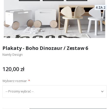
Przejdź
na
Plakaty - Boho Dinozaur / Zestaw 6
początek
Namly Design
galerii
120,00 zł
Wybierz rozmiar