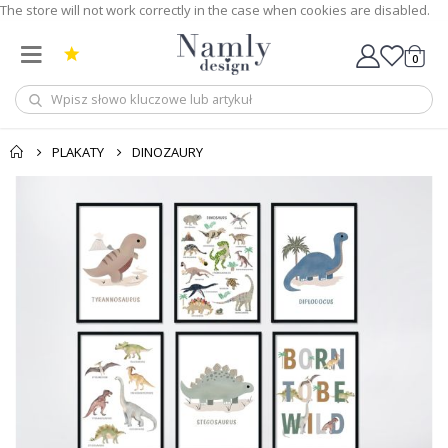
The store will not work correctly in the case when cookies are disabled.
0
Cart
PLAKATY
DINOZAURY
Przejdź
na
koniec
galerii