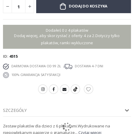
DODAJ DO KOSZYKA
Dodałeś 0 z 4 plakatów
Dodaj więcej, aby skorzystać z oferty 4 za 2.Dotyczy tylko
plakatów, ramki wykluczone
ID
4515
DARMOWA DOSTAWA OD 99 ZŁ
DOSTAWA 4-7 DNI
100% GWARANCJA SATYSFAKCJI
SZCZEGÓŁY
Zestaw plakatów dla dzieci z 6 plakatami.Wydrukowane na
niepowlekanym papierze o gramaturze...
Czytaj więcej