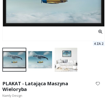
Przejdź
na
PLAKAT - Latająca Maszyna
początek
Wieloryba
galerii
Namly Design