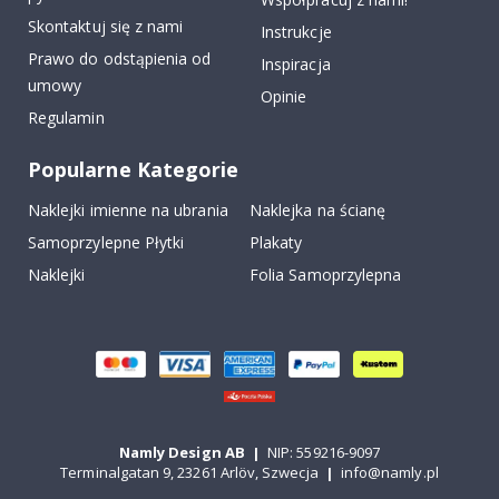
Skontaktuj się z nami
Instrukcje
Prawo do odstąpienia od
Inspiracja
umowy
Opinie
Regulamin
Popularne Kategorie
Naklejki imienne na ubrania
Naklejka na ścianę
Samoprzylepne Płytki
Plakaty
Naklejki
Folia Samoprzylepna
Namly Design AB
|
NIP: 559216-9097
Terminalgatan 9, 23261 Arlöv, Szwecja
|
info@namly.pl