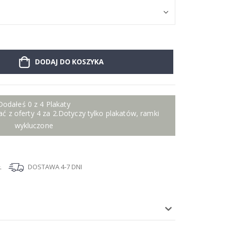
DODAJ DO KOSZYKA
Dodałeś 0 z 4 Plakaty
ć z oferty 4 za 2.Dotyczy tylko plakatów, ramki
wykluczone
Ł
DOSTAWA 4-7 DNI
I