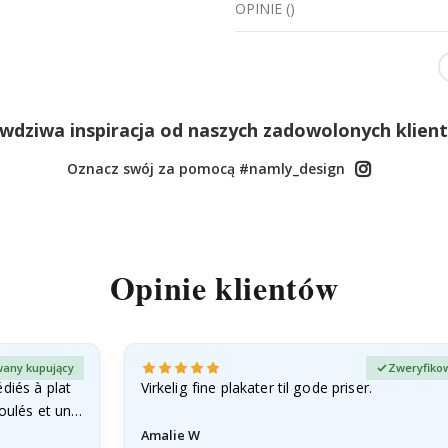
OPINIE
(
)
wdziwa inspiracja od naszych zadowolonych klien
Oznacz swój za pomocą #namly_design
Opinie klientów
any kupujący
Zweryfiko
diés à plat
Virkelig fine plakater til gode priser.
roulés et un…
Amalie W