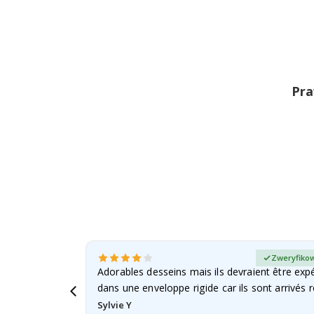
na
początek
galerii
Pra
any kupujący
Zweryfikow
Adorables desseins mais ils devraient être expé
dans une enveloppe rigide car ils sont arrivés 
Sylvie Y