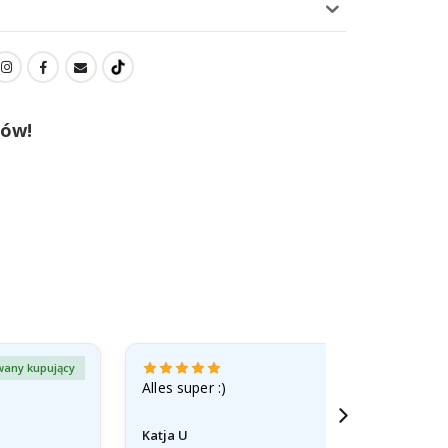
tów!
wany kupujący
Zweryfiko
Alles super :)
Katja U