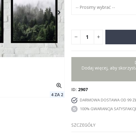
Dodaj więcej, aby skorzysta
ID
2907
DARMOWA DOSTAWA OD 99 Z
100% GWARANCJA SATYSFAKCJ
SZCZEGÓŁY