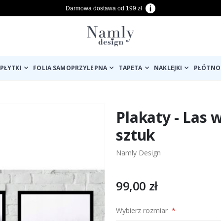
Darmowa dostawa od 199 zł
PŁYTKI
FOLIA SAMOPRZYLEPNA
TAPETA
NAKLEJKI
PŁÓTNO
Plakaty - Las 
sztuk
Namly Design
99,00 zł
Wybierz rozmiar