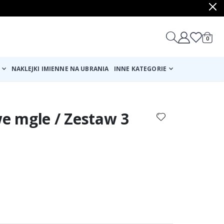
produ
0
Cart
NAKLEJKI IMIENNE NA UBRANIA
INNE KATEGORIE
we mgle / Zestaw 3