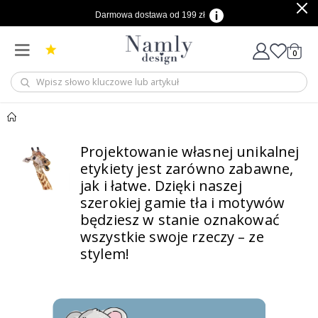
Darmowa dostawa od 199 zł
produ
0
Cart
Projektowanie własnej unikalnej
etykiety jest zarówno zabawne,
jak i łatwe.
Dzięki naszej
szerokiej gamie tła i motywów
będziesz w stanie
oznakować
wszystkie swoje rzeczy – ze
stylem!