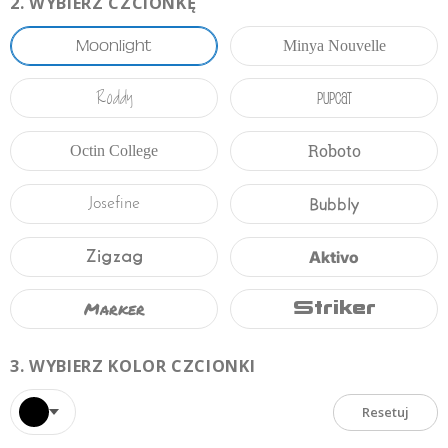
2.
WYBIERZ CZCIONKĘ
Moonlight
Minya Nouvelle
Roddy
Pupcat
Roboto
Octin College
Bubbly
Josefine
Zigzag
Aktivo
Marker
Striker
3.
WYBIERZ KOLOR CZCIONKI
Resetuj