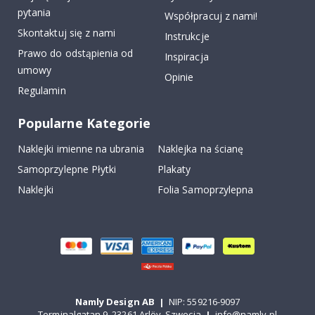
pytania
Współpracuj z nami!
Skontaktuj się z nami
Instrukcje
Prawo do odstąpienia od
Inspiracja
umowy
Opinie
Regulamin
Popularne Kategorie
Naklejki imienne na ubrania
Naklejka na ścianę
Samoprzylepne Płytki
Plakaty
Naklejki
Folia Samoprzylepna
Namly Design AB
|
NIP: 559216-9097
Terminalgatan 9, 23261 Arlöv, Szwecja
|
info@namly.pl